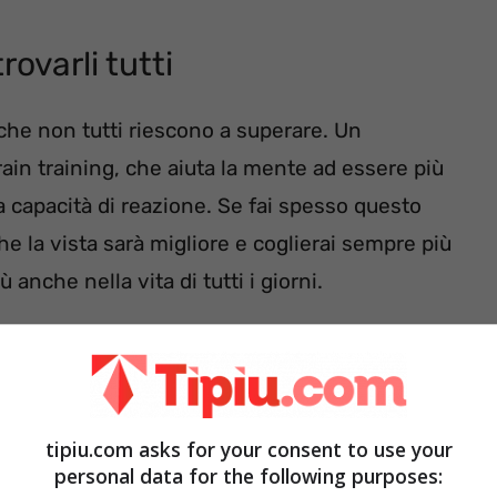
trovarli tutti
che non tutti riescono a superare. Un
rain training, che aiuta la mente ad essere più
a capacità di reazione. Se fai spesso questo
he la vista sarà migliore e coglierai sempre più
ù anche nella vita di tutti i giorni.
ntiamo in questo articolo è di livello medio e
, più o meno facilmente, tutti i 6 cavalli
ci può volere più tempo, magari serve guardare il
tipiu.com asks for your consent to use your
cono proprio a individuare tutti gli animali
personal data for the following purposes: