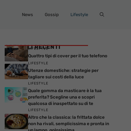
News
Gossip
Lifestyle
ARTICOLI RECENTI
LIFESTYLE
Quattro tipi di cover per il tuo telefono
LIFESTYLE
Utenze domestiche: strategie per
tagliare sui costi della luce
LIFESTYLE
Quale gomma da masticare è la tua
preferita? Scegline una e scopri
qualcosa di inaspettato su di te
LIFESTYLE
Altro che la classica: la frittata dolce
non ha rivali, semplicissima e pronta in
un lampo, golosissima