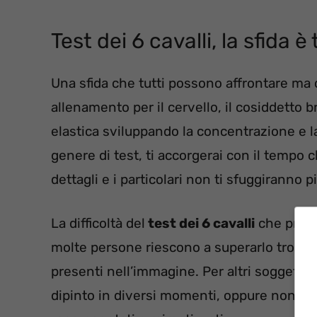
Test dei 6 cavalli, la sfida è 
Una sfida che tutti possono affrontare ma 
allenamento per il cervello, il cosiddetto b
elastica sviluppando la concentrazione e l
genere di test, ti accorgerai con il tempo c
dettagli e i particolari non ti sfuggiranno pi
La difficoltà del
test dei 6 cavalli
che prese
molte persone riescono a superarlo trovando
presenti nell’immagine. Per altri soggetti 
dipinto in diversi momenti, oppure non ries