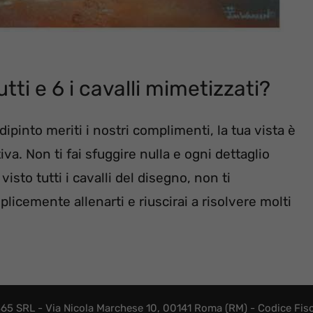
tutti e 6 i cavalli mimetizzati?
dipinto meriti i nostri complimenti, la tua vista è
iva. Non ti fai sfuggire nulla e ogni dettaglio
visto tutti i cavalli del disegno, non ti
icemente allenarti e riuscirai a risolvere molti
365 SRL - Via Nicola Marchese 10, 00141 Roma (RM) - Codice Fisca