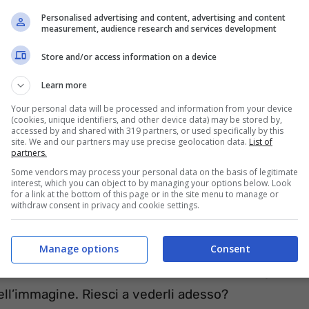
Personalised advertising and content, advertising and content
measurement, audience research and services development
Store and/or access information on a device
Learn more
Your personal data will be processed and information from your device
(cookies, unique identifiers, and other device data) may be stored by,
accessed by and shared with 319 partners, or used specifically by this
site. We and our partners may use precise geolocation data.
List of
partners.
Some vendors may process your personal data on the basis of legitimate
interest, which you can object to by managing your options below. Look
for a link at the bottom of this page or in the site menu to manage or
withdraw consent in privacy and cookie settings.
vedere a prima vista talvolta ci vuole
nare e allontanare il dipinto, guardalo da
Manage options
Consent
si trovano e come sono stati rappresentati gli
ll’immagine. Riesci a vederli adesso?