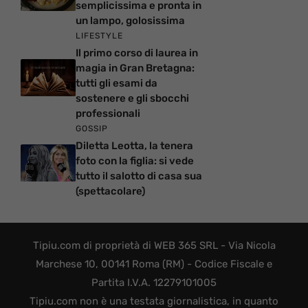
semplicissima e pronta in
un lampo, golosissima
LIFESTYLE
Il primo corso di laurea in
magia in Gran Bretagna:
tutti gli esami da
sostenere e gli sbocchi
professionali
GOSSIP
Diletta Leotta, la tenera
foto con la figlia: si vede
tutto il salotto di casa sua
(spettacolare)
Tipiu.com di proprietà di WEB 365 SRL - Via Nicola
Marchese 10, 00141 Roma (RM) - Codice Fiscale e
Partita I.V.A. 12279101005
Tipiu.com non è una testata giornalistica, in quanto