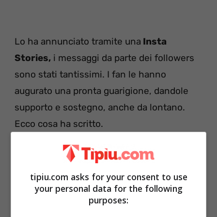
Lo ha annunciato tramite una
Insta
Stories,
i messaggi da parte dei followers
sono stati tantissimi. I fan le hanno
augurato una pronta guarigione, dandole
supporto e sostegno, anche da lontano.
Ecco cosa ha scritto.
tipiu.com asks for your consent to use
your personal data for the following
purposes: