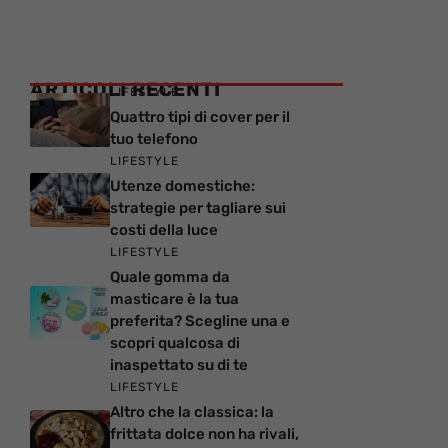
ARTICOLI RECENTI
LIFESTYLE
Quattro tipi di cover per il
tuo telefono
LIFESTYLE
Utenze domestiche:
strategie per tagliare sui
costi della luce
LIFESTYLE
Quale gomma da
masticare è la tua
preferita? Scegline una e
scopri qualcosa di
inaspettato su di te
LIFESTYLE
Altro che la classica: la
frittata dolce non ha rivali,