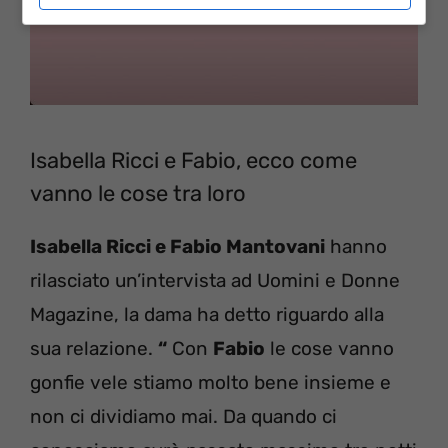
Isabella Ricci e Fabio, ecco come
vanno le cose tra loro
Isabella Ricci e Fabio Mantovani
hanno
rilasciato un’intervista ad Uomini e Donne
Magazine, la dama ha detto riguardo alla
sua relazione.
“
Con
Fabio
le cose vanno
gonfie vele stiamo molto bene insieme e
non ci dividiamo mai. Da quando ci