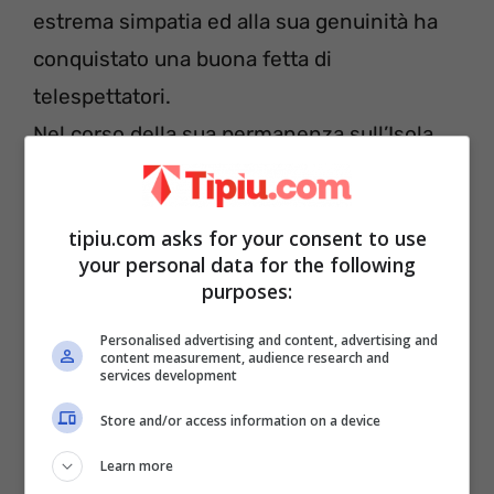
estrema simpatia ed alla sua genuinità ha
conquistato una buona fetta di
telespettatori.
Nel corso della sua permanenza sull’Isola,
l’ex naufrago
ha subito un infortunio ed
ora, ha rivelato ai sui fan che dovrà
tipiu.com asks for your consent to use
sottoporsi ad un intervento.
“La notizia di
your personal data for the following
oggi è che mi sono fatto il menisco”-
purposes:
Edoardo
Tavassi ha un lesione al ginocchio
Personalised advertising and content, advertising and
e quindi dovrà sottoporsi ad una
content measurement, audience research and
services development
operazione.
Store and/or access information on a device
Learn more