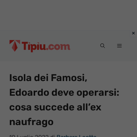
Vai
al
Menu
contenuto
Isola dei Famosi,
Edoardo deve operarsi:
cosa succede all’ex
naufrago