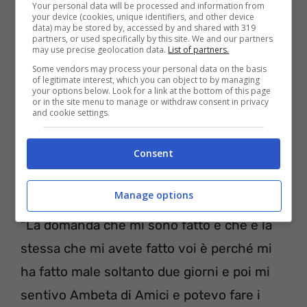
Your personal data will be processed and information from
your device (cookies, unique identifiers, and other device
data) may be stored by, accessed by and shared with 319
partners, or used specifically by this site. We and our partners
may use precise geolocation data.
List of partners.
Some vendors may process your personal data on the basis
of legitimate interest, which you can object to by managing
your options below. Look for a link at the bottom of this page
or in the site menu to manage or withdraw consent in privacy
and cookie settings.
Il fratello di Guendalina Tavassi deve
sottoporsi ad una operazione
Consent
Edoardo ha postato delle
Insta Stories
ha
Manage options
parlato delle sue condizioni di salute.
“La domanda che mi sono fatto e che è la
stessa che mi avete fatto voi è perché mi
ha fatto male soltanto due giorni e poi mi
sentivo Ambeta di Amici e potevo fare i