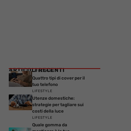
ARTICOLI RECENTI
LIFESTYLE
Quattro tipi di cover per il
tuo telefono
LIFESTYLE
Utenze domestiche:
strategie per tagliare sui
costi della luce
LIFESTYLE
Quale gomma da