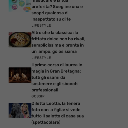
masticare è la tua
preferita? Scegline una e
scopri qualcosa di
inaspettato su di te
LIFESTYLE
Altro che la classica: la
frittata dolce non ha rivali,
semplicissima e pronta in
un lampo, golosissima
LIFESTYLE
Il primo corso di laurea in
magia in Gran Bretagna:
tutti gli esami da
sostenere e gli sbocchi
professionali
GOSSIP
Diletta Leotta, la tenera
foto con la figlia: si vede
tutto il salotto di casa sua
(spettacolare)