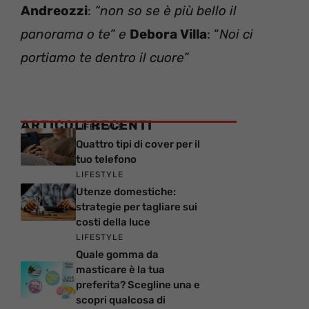
Andreozzi
:
“non so se è più bello il
panorama o te” e
Debora Villa
: “
Noi ci
portiamo te dentro il cuore”
ARTICOLI RECENTI
LIFESTYLE
Quattro tipi di cover per il
tuo telefono
LIFESTYLE
Utenze domestiche:
strategie per tagliare sui
costi della luce
LIFESTYLE
Quale gomma da
masticare è la tua
preferita? Scegline una e
scopri qualcosa di