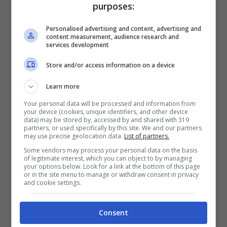
purposes:
Personalised advertising and content, advertising and
content measurement, audience research and
services development
Store and/or access information on a device
Learn more
Your personal data will be processed and information from
your device (cookies, unique identifiers, and other device
data) may be stored by, accessed by and shared with 319
partners, or used specifically by this site. We and our partners
may use precise geolocation data.
List of partners.
Some vendors may process your personal data on the basis
of legitimate interest, which you can object to by managing
your options below. Look for a link at the bottom of this page
or in the site menu to manage or withdraw consent in privacy
and cookie settings.
Topless riflesso nel vetro
Consent
Ovviamente, benché si tratti
di un vedo