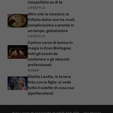
inaspettato su di te
LIFESTYLE
Altro che la classica: la
frittata dolce non ha rivali,
semplicissima e pronta in
un lampo, golosissima
LIFESTYLE
Il primo corso di laurea in
magia in Gran Bretagna:
tutti gli esami da
sostenere e gli sbocchi
professionali
GOSSIP
Diletta Leotta, la tenera
foto con la figlia: si vede
tutto il salotto di casa sua
(spettacolare)