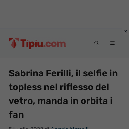
Vai
al
Menu
contenuto
Sabrina Ferilli, il selfie in
topless nel riflesso del
vetro, manda in orbita i
fan