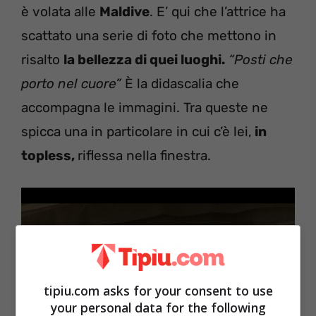
è volata alle
Maldive
. E’ qui che l’attrice ha
scattato una serie di foto che mettono in
risalto
la bellezza di quei luoghi.
“Posti che
porto nel cuore”
È la didascalia che
accompagna le immagini. Tra queste ne
spicca una in particolare in cui c’è lei,
in
topless,
riflessa nella finestra.
tipiu.com asks for your consent to use
your personal data for the following