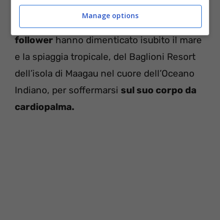
non vedo
, con il
décolleté censurato dalle
Manage options
sue stesse braccia
, i suoi oltre
800 mila
follower
hanno dimenticato isubito il mare
e la spiaggia tropicale, del Baglioni Resort
dell’isola di Maagau nel cuore dell’Oceano
Indiano, per soffermarsi
sul suo corpo da
cardiopalma.