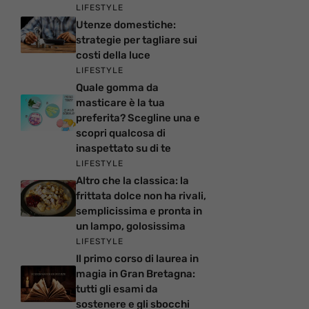
LIFESTYLE
Utenze domestiche:
strategie per tagliare sui
costi della luce
LIFESTYLE
Quale gomma da
masticare è la tua
preferita? Scegline una e
scopri qualcosa di
inaspettato su di te
LIFESTYLE
Altro che la classica: la
frittata dolce non ha rivali,
semplicissima e pronta in
un lampo, golosissima
LIFESTYLE
Il primo corso di laurea in
magia in Gran Bretagna:
tutti gli esami da
sostenere e gli sbocchi