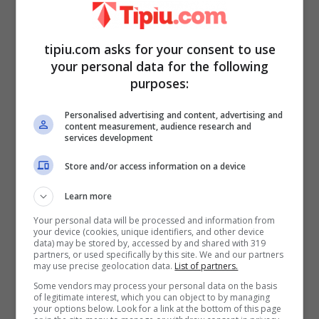
tipiu.com asks for your consent to use
your personal data for the following
purposes:
Personalised advertising and content, advertising and
content measurement, audience research and
services development
Store and/or access information on a device
Learn more
Your personal data will be processed and information from
your device (cookies, unique identifiers, and other device
data) may be stored by, accessed by and shared with 319
partners, or used specifically by this site. We and our partners
may use precise geolocation data.
List of partners.
Trono Classico, le parole di Veronica e
Some vendors may process your personal data on the basis
Matteo non passano in sordina
of legitimate interest, which you can object to by managing
your options below. Look for a link at the bottom of this page