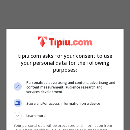
Non è affatto immediato come sembra,
sono poche le persone che riescono a
trovare facilmente la soluzione. Per questo,
tipiu.com asks for your consent to use
your personal data for the following
mettiti alla prova e scopri se, riesci ad
purposes:
individuarlo. Sfida i tuoi amici e cerca la
Personalised advertising and content, advertising and
soluzione.
content measurement, audience research and
services development
Dove si nasconde il castoro? Mettiti
Store and/or access information on a device
alla prova e scopri se riesci a risolvere
Learn more
l’enigma
Your personal data will be processed and information from