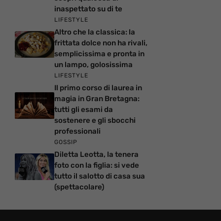
inaspettato su di te
LIFESTYLE
Altro che la classica: la
frittata dolce non ha rivali,
semplicissima e pronta in
un lampo, golosissima
LIFESTYLE
Il primo corso di laurea in
magia in Gran Bretagna:
tutti gli esami da
sostenere e gli sbocchi
professionali
GOSSIP
Diletta Leotta, la tenera
foto con la figlia: si vede
tutto il salotto di casa sua
(spettacolare)