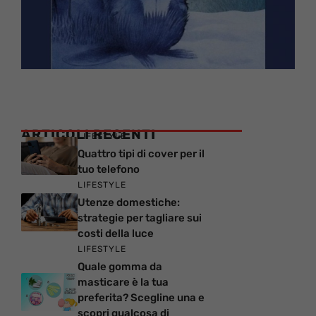
ARTICOLI RECENTI
LIFESTYLE
Quattro tipi di cover per il
tuo telefono
LIFESTYLE
Utenze domestiche:
strategie per tagliare sui
costi della luce
LIFESTYLE
Quale gomma da
masticare è la tua
preferita? Scegline una e
scopri qualcosa di