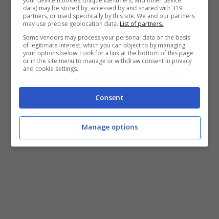
your device (cookies, unique identifiers, and other device
data) may be stored by, accessed by and shared with 319
Guarda con attenzione l’immagine che
partners, or used specifically by this site. We and our partners
may use precise geolocation data.
List of partners.
segue e scopri se riesci ad individuare il
Some vendors may process your personal data on the basis
castoro
che si cela nell’asino. A primo
of legitimate interest, which you can object to by managing
your options below. Look for a link at the bottom of this page
impatto potrà sembrati impensabile, ma un
or in the site menu to manage or withdraw consent in privacy
and cookie settings.
piccolo castoro. Concentrati, guarda bene e
non demordere.
Consent
Manage options