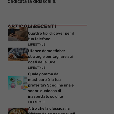
dedicata la didascalia.
ARTICOLI RECENTI
LIFESTYLE
Quattro tipi di cover per il
tuo telefono
LIFESTYLE
Utenze domestiche:
strategie per tagliare sui
costi della luce
LIFESTYLE
Quale gomma da
masticare è la tua
preferita? Scegline una e
scopri qualcosa di
inaspettato su di te
LIFESTYLE
Altro che la classica: la
frittata dolce non ha rivali,