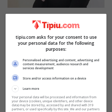
Si è trasferita da Palermo a Roma
per studiare recitazione
tipiu.com asks for your consent to use
your personal data for the following
purposes:
Personalised advertising and content, advertising and
content measurement, audience research and
services development
Store and/or access information on a device
Learn more
Your personal data will be processed and information from
your device (cookies, unique identifiers, and other device
data) may be stored by, accessed by and shared with 319
Lorena Cacciatore
è nata a Palermo nel
partners, or used specifically by this site. We and our partners