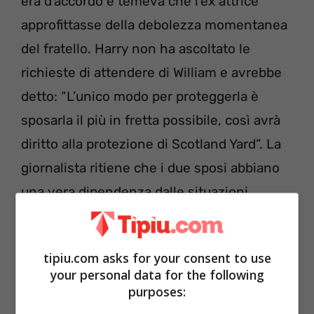
era d’accordo e temeva che l’ex attrice
approfittasse della debolezza momentanea
del fratello. Harry non ha ascoltato le
richieste di attendere di William e avrebbe
detto: “L’unico modo per proteggerla è
sposarla il più in fretta possibile, così avrà
diritto alla protezione di Scotland Yard”. La
giornalista ritiene che i due sposi abbiano
una vera dipendenza dalle situazioni
tragiche.
tipiu.com asks for your consent to use
La rabbia del marito di Meghan
your personal data for the following
purposes: