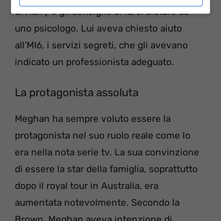
di Harry e gli consigliò di farsi aiutare da
uno psicologo. Lui aveva chiesto aiuto
all’MI6, i servizi segreti, che gli avevano
indicato un professionista adeguato.
La protagonista assoluta
Meghan ha sempre voluto essere la
protagonista nel suo ruolo reale come lo
era nella nota serie tv. La sua convinzione
di essere la star della famiglia, soprattutto
dopo il royal tour in Australia, era
aumentata notevolmente. Secondo la
Brown, Meghan aveva intenzione di