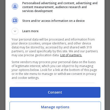
Personalised advertising and content, advertising and
content measurement, audience research and
services development
Store and/or access information on a device
Learn more
Your personal data will be processed and information from
your device (cookies, unique identifiers, and other device
data) may be stored by, accessed by and shared with 319
partners, or used specifically by this site. We and our partners
may use precise geolocation data.
List of partners.
Tina Brown descrive Harry come un uomo
Some vendors may process your personal data on the basis
molto arrabbiato, dicendo che aveva
of legitimate interest, which you can object to by managing
your options below. Look for a link at the bottom of this page
momenti di ira assoluta e se la prendeva
or in the site menu to manage or withdraw consent in privacy
and cookie settings.
con Carlo o con William. Con il fratello per il
fatto che era il prediletto e a lui andavo i
Consent
patrocini migliori. La sua ex, Cressida
Bonas, era spaventata dalla rabbia repressa
Manage options