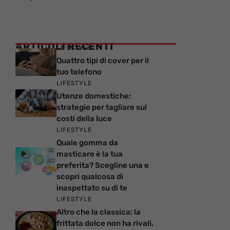
ARTICOLI RECENTI
LIFESTYLE
Quattro tipi di cover per il
tuo telefono
LIFESTYLE
Utenze domestiche:
strategie per tagliare sui
costi della luce
LIFESTYLE
Quale gomma da
masticare è la tua
preferita? Scegline una e
scopri qualcosa di
inaspettato su di te
LIFESTYLE
Altro che la classica: la
frittata dolce non ha rivali,