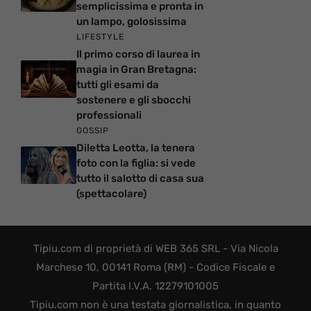
semplicissima e pronta in
un lampo, golosissima
LIFESTYLE
Il primo corso di laurea in
magia in Gran Bretagna:
tutti gli esami da
sostenere e gli sbocchi
professionali
GOSSIP
Diletta Leotta, la tenera
foto con la figlia: si vede
tutto il salotto di casa sua
(spettacolare)
Tipiu.com di proprietà di WEB 365 SRL - Via Nicola
Marchese 10, 00141 Roma (RM) - Codice Fiscale e
Partita I.V.A. 12279101005
Tipiu.com non è una testata giornalistica, in quanto