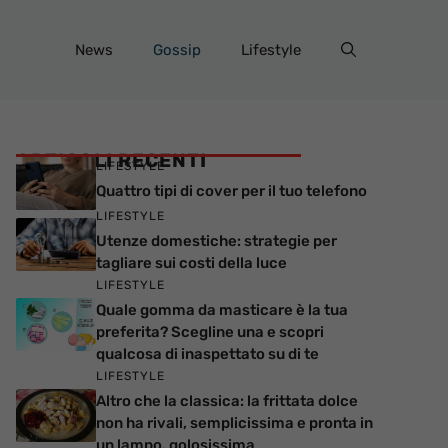
News
Gossip
Lifestyle
ARTICOLI RECENTI
LIFESTYLE
Quattro tipi di cover per il tuo telefono
LIFESTYLE
Utenze domestiche: strategie per
tagliare sui costi della luce
LIFESTYLE
Quale gomma da masticare è la tua
preferita? Scegline una e scopri
qualcosa di inaspettato su di te
LIFESTYLE
Altro che la classica: la frittata dolce
non ha rivali, semplicissima e pronta in
un lampo, golosissima