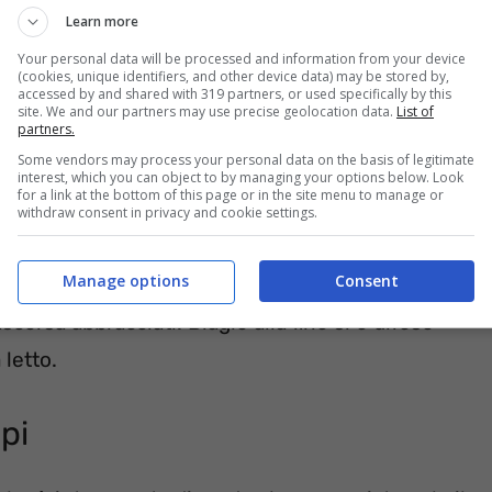
Learn more
Your personal data will be processed and information from your device
(cookies, unique identifiers, and other device data) may be stored by,
accessed by and shared with 319 partners, or used specifically by this
site. We and our partners may use precise geolocation data.
List of
partners.
Some vendors may process your personal data on the basis of legitimate
interest, which you can object to by managing your options below. Look
for a link at the bottom of this page or in the site menu to manage or
withdraw consent in privacy and cookie settings.
Manage options
Consent
e Silvyane,
visibilmente molto presa più di lui,
scorsa abbracciati. Biagio alla fine si è difeso
 letto.
ppi