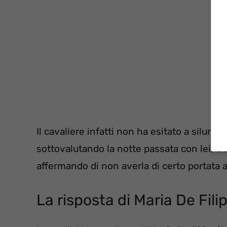
Il cavaliere infatti non ha esitato a silurar
sottovalutando la notte passata con lei, tra
affermando di non averla di certo portata a
La risposta di Maria De Fili