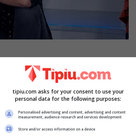
dimostrato
di non farne mai una giusta
. Il
di concludere velocemente le conoscenze
con
tipiu.com asks for your consent to use your
 Di solito passate un paio di settimane, arriva
personal data for the following purposes:
bene. È successo anche
Silvyane
, la dama con la
Personalised advertising and content, advertising and content
tantino esagerato.
measurement, audience research and services development
Store and/or access information on a device