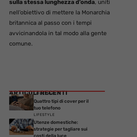
sulla stessa lunghezza d’onda
, uniti
nell’obiettivo di mettere la Monarchia
britannica al passo con i tempi
avvicinandola in tal modo alla gente
comune.
ARTICOLI RECENTI
LIFESTYLE
Quattro tipi di cover per il
tuo telefono
LIFESTYLE
Utenze domestiche:
strategie per tagliare sui
costi della luce