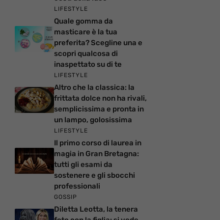
LIFESTYLE
Quale gomma da
masticare è la tua
preferita? Scegline una e
scopri qualcosa di
inaspettato su di te
LIFESTYLE
Altro che la classica: la
frittata dolce non ha rivali,
semplicissima e pronta in
un lampo, golosissima
LIFESTYLE
Il primo corso di laurea in
magia in Gran Bretagna:
tutti gli esami da
sostenere e gli sbocchi
professionali
GOSSIP
Diletta Leotta, la tenera