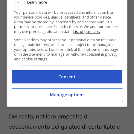
Learn more
Your personal data will be processed and information from
your device (cookies, unique identifiers, and other device
data) may be stored by, accessed by and shared with 319
Kate, William, Meghan ed Harry-tipiu-10/05/2022
partners, or used specifically by this site. We and our partners
may use precise geolocation data.
List of partners.
Some vendors may process your personal data on the basis
of legitimate interest, which you can object to by managing
your options below. Look for a link at the bottom of this page
or in the site menu to manage or withdraw consent in privacy
and cookie settings.
Consent
Manage options
Del resto, nel loro proposito di
svecchiamento del galateo di corte Kate e