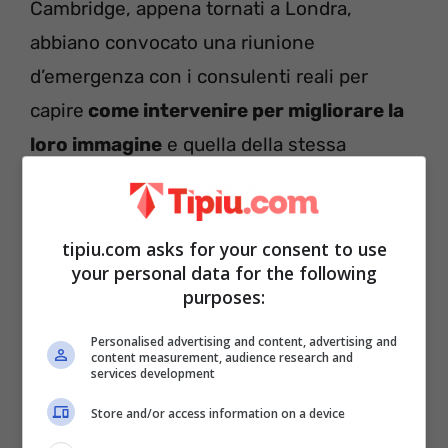
Cambridge, appena tornati a Londra,
abbiano convocato una riunione
d’emergenza con i consulenti reali per
capire
come intervenire per migliorare la
loro immagine
e quella della stessa
Monarchia.
Kate e William come Harry e Meghan:
tipiu.com asks for your consent to use
your personal data for the following
basta titoli nobiliari e inchini
purposes:
Personalised advertising and content, advertising and
content measurement, audience research and
services development
Store and/or access information on a device