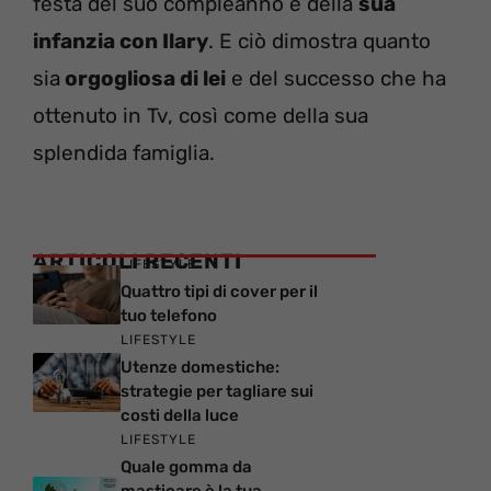
festa del suo compleanno e della
sua
infanzia con Ilary
. E ciò dimostra quanto
sia
orgogliosa di lei
e del successo che ha
ottenuto in Tv, così come della sua
splendida famiglia.
ARTICOLI RECENTI
LIFESTYLE
Quattro tipi di cover per il
tuo telefono
LIFESTYLE
Utenze domestiche:
strategie per tagliare sui
costi della luce
LIFESTYLE
Quale gomma da
masticare è la tua