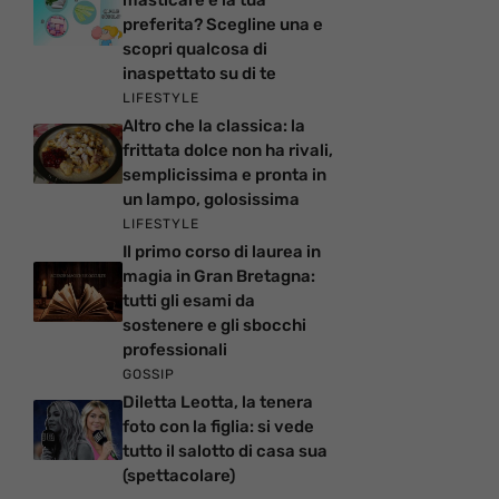
preferita? Scegline una e
scopri qualcosa di
inaspettato su di te
LIFESTYLE
Altro che la classica: la
frittata dolce non ha rivali,
semplicissima e pronta in
un lampo, golosissima
LIFESTYLE
Il primo corso di laurea in
magia in Gran Bretagna:
tutti gli esami da
sostenere e gli sbocchi
professionali
GOSSIP
Diletta Leotta, la tenera
foto con la figlia: si vede
tutto il salotto di casa sua
(spettacolare)