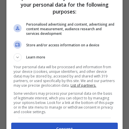
your personal data for the following
purposes:
Personalised advertising and content, advertising and
content measurement, audience research and
services development
Store and/or access information on a device
Learn more
Melory, la sorella, ha nove anni in
Your personal data will be processed and information from
your device (cookies, unique identifiers, and other device
meno di lei, ed è bellissima!
data) may be stored by, accessed by and shared with 319
partners, or used specifically by this site. We and our partners
may use precise geolocation data.
List of partners.
La donna è nata il 1° novembre del 1990,
Some vendors may process your personal data on the basis
of legitimate interest, which you can object to by managing
dunque, dati alla mano, ha nove anni in
your options below. Look for a link at the bottom of this page
or in the site menu to manage or withdraw consent in privacy
meno della più conosciuta sorella
Ilary
.
and cookie settings.
Nata sotto il segno dello Scorpione, è
un’ortottista
affermata nonché assistente
Consent