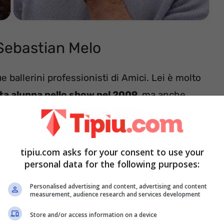
Sebastian Melo
 ballerini professionisti di Amici. Lei è molto
ta alunna nello show nel 2009,
ma anche
 molto professionalmente, affermandosi come
di prestigio, anche internazionali. Di lei
ti
e del gesto altruista di lui, che per salvarla al
tipiu.com asks for your consent to use your
personal data for the following purposes:
Personalised advertising and content, advertising and content
measurement, audience research and services development
Store and/or access information on a device