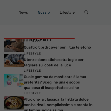
News
Gossip
Lifestyle
ARTICOLI RECENTI
LIFESTYLE
Quattro tipi di cover per il tuo telefono
LIFESTYLE
Utenze domestiche: strategie per
tagliare sui costi della luce
LIFESTYLE
Quale gomma da masticare è la tua
preferita? Scegline una e scopri
qualcosa di inaspettato su di te
LIFESTYLE
Altro che la classica: la frittata dolce
non ha rivali, semplicissima e pronta in
un lampo, golosissima