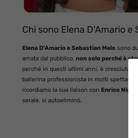
Chi sono Elena D’Amario e 
Elena D’Amario e Sebastian Melo
sono due
amata dal pubblico,
non solo perché è sta
perché in questi ultimi anni, è cresciuta
ballerina professionista in molti spettacoli 
ricordiamo la sua liaison con
Enrico Nigiot
serale, si autoeliminò.