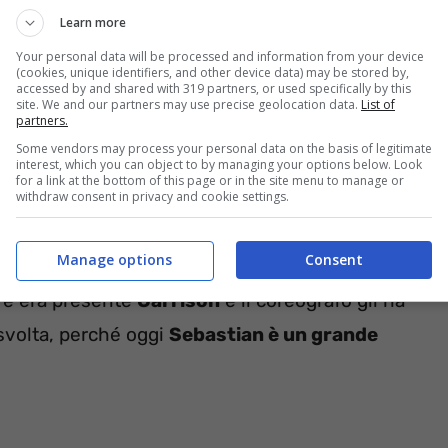
Learn more
Your personal data will be processed and information from your device
(cookies, unique identifiers, and other device data) may be stored by,
accessed by and shared with 319 partners, or used specifically by this
site. We and our partners may use precise geolocation data.
List of
partners.
Some vendors may process your personal data on the basis of legitimate
interest, which you can object to by managing your options below. Look
for a link at the bottom of this page or in the site menu to manage or
e anno più tardi,
partecipando all’edizione
withdraw consent in privacy and cookie settings.
si è aggiudicato
il secondo posto e ha anche
Manage options
Consent
vato dopo.
Nel suo passato infatti c’è lo sport
ove era presente
Garrison
e il coreografo gli ha
a svolta, perché oggi
Sebastian è un grande