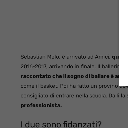
Sebastian Melo, è arrivato ad Amici,
qualch
2016-2017, arrivando in finale. Il ballerino 
raccontato che il sogno di ballare è arri
come il basket. Poi ha fatto un provino d
consigliato di entrare nella scuola. Da lì l
professionista.
I due sono fidanzati?