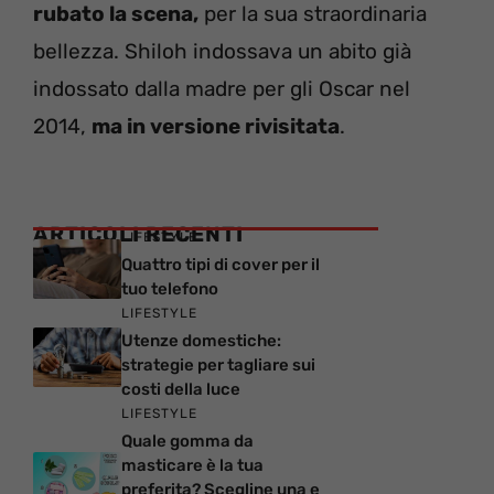
rubato la scena,
per la sua straordinaria
bellezza. Shiloh indossava un abito già
indossato dalla madre per gli Oscar nel
2014,
ma in versione rivisitata
.
ARTICOLI RECENTI
LIFESTYLE
Quattro tipi di cover per il
tuo telefono
LIFESTYLE
Utenze domestiche:
strategie per tagliare sui
costi della luce
LIFESTYLE
Quale gomma da
masticare è la tua
preferita? Scegline una e