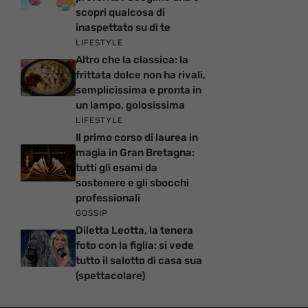
scopri qualcosa di
inaspettato su di te
LIFESTYLE
Altro che la classica: la
frittata dolce non ha rivali,
semplicissima e pronta in
un lampo, golosissima
LIFESTYLE
Il primo corso di laurea in
magia in Gran Bretagna:
tutti gli esami da
sostenere e gli sbocchi
professionali
GOSSIP
Diletta Leotta, la tenera
foto con la figlia: si vede
tutto il salotto di casa sua
(spettacolare)