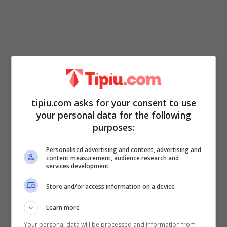
Qualche anno fa, Angelina e Brad che in
totale anno 6 figli, tre adottati e tre
tipiu.com asks for your consent to use
your personal data for the following
biologici, hanno fatto sapere al mondo,
che
purposes:
la loro piccolina Shilon era un ragazzo
. La
piccola infatti, all’epoca molto somigliante
Personalised advertising and content, advertising and
content measurement, audience research and
al papà,
si presentava agli eventi pubblici
services development
con abiti maschili.
La stessa Angelina
Store and/or access information on a device
aveva parlato dell’abbigliamento androgino
Learn more
di Shiloh, dicendo che sua figlia
si
Your personal data will be processed and information from