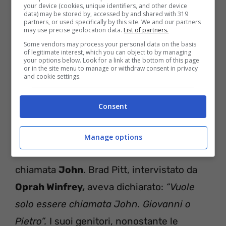
your device (cookies, unique identifiers, and other device
considerava come “uno dei fratelli”.
Nel
data) may be stored by, accessed by and shared with 319
partners, or used specifically by this site. We and our partners
2011 a Vanity Fair l’attrice aveva confidato:
may use precise geolocation data.
List of partners.
“Vuole essere un maschio. Quindi abbiamo
Some vendors may process your personal data on the basis
of legitimate interest, which you can object to by managing
dovuto tagliarle i capelli. Le piace
your options below. Look for a link at the bottom of this page
or in the site menu to manage or withdraw consent in privacy
indossare tutto da ragazzi.”
and cookie settings.
Consent
Oggi uguale alla mamma
Nel 2008 era stato rivelato che Shiloh,
Manage options
all’età di due anni, aveva chiesto di essere
chiamata
John
. Brad Pitt, intervistato da
Oprah Winfrey,
aveva dichiarato:
“Vuole
solo essere chiamata John. Giovanni o
Pietro”.
I suoi genitori, nonostante le