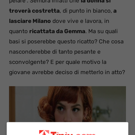
pelare”. Sembra infatti che
la donna si
troverà costretta
, di punto in bianco,
a
lasciare Milano
dove vive e lavora, in
quanto
ricattata da Gemma
. Ma su quali
basi si poserebbe questo ricatto? Che cosa
nasconderebbe di tanto pesante e
sconvolgente? E per quale motivo la
giovane avrebbe deciso di metterlo in atto?