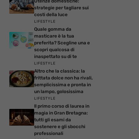
Utenze domestiche:
strategie per tagliare sui
costi della luce
LIFESTYLE
Quale gomma da
masticare è la tua
preferita? Scegline una e
scopri qualcosa di
inaspettato su di te
LIFESTYLE
Altro che la classica: la
frittata dolce non ha rivali,
semplicissima e pronta in
un lampo, golosissima
LIFESTYLE
Il primo corso di laurea in
magia in Gran Bretagna:
tutti gli esami da
sostenere e gli sbocchi
professionali