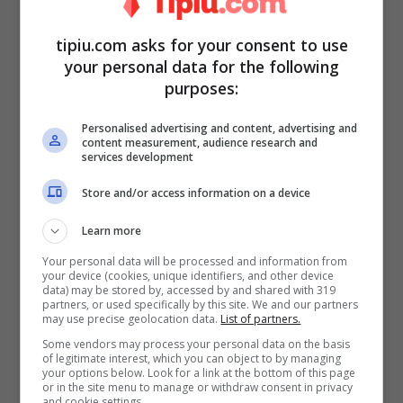
tipiu.com asks for your consent to use
your personal data for the following
purposes:
Personalised advertising and content, advertising and
Gemma la ricatta: vuole colpire
content measurement, audience research and
services development
tramite lei sua figlia Stefania
Store and/or access information on a device
Learn more
Your personal data will be processed and information from
your device (cookies, unique identifiers, and other device
data) may be stored by, accessed by and shared with 319
partners, or used specifically by this site. We and our partners
may use precise geolocation data.
List of partners.
Some vendors may process your personal data on the basis
of legitimate interest, which you can object to by managing
your options below. Look for a link at the bottom of this page
or in the site menu to manage or withdraw consent in privacy
and cookie settings.