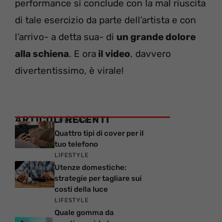
performance si conclude con la mal riuscita
di tale esercizio da parte dell’artista e con
l’arrivo- a detta sua- di
un grande dolore
alla schiena
. E ora
il video
, davvero
divertentissimo, è virale!
ARTICOLI RECENTI
LIFESTYLE
Quattro tipi di cover per il
tuo telefono
LIFESTYLE
Utenze domestiche:
strategie per tagliare sui
costi della luce
LIFESTYLE
Quale gomma da