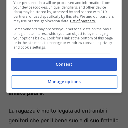
Your personal data will be processed and information from
your device (cookies, unique identifiers, and other device
data) may be stored by, accessed by and shared with 319
partners, or used specifically by this site. We and our partners
may use precise geolocation data.
List of partners.
Some vendors may process your personal data on the basis
of legitimate interest, which you can object to by managing
your options below. Look for a link at the bottom of this page
or in the site menu to manage or withdraw consent in privacy
Si tratta della
figlia maggiore Iolanda
che
and cookie settings.
negli scorsi mesi ha compiuto i 18 anni. La
giovane è stata immortalata in primis
Consent
mentre si accingeva, scopa alla mano, a
Manage options
dare una bella pulita alla casa del
tanto
amato padre
.
La ragazza è molto legata ad entrambi i
genitori che per il bene suo e di suo fratello