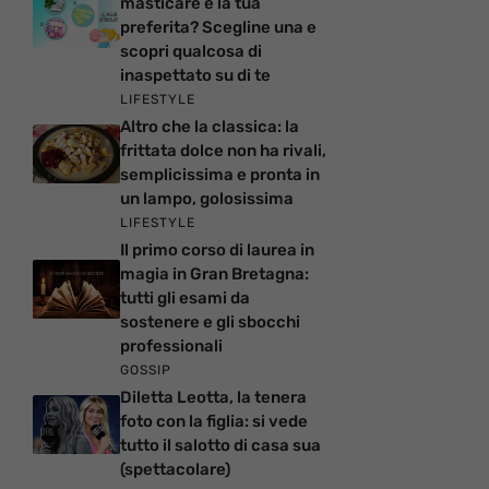
masticare è la tua
preferita? Scegline una e
scopri qualcosa di
inaspettato su di te
LIFESTYLE
Altro che la classica: la
frittata dolce non ha rivali,
semplicissima e pronta in
un lampo, golosissima
LIFESTYLE
Il primo corso di laurea in
magia in Gran Bretagna:
tutti gli esami da
sostenere e gli sbocchi
professionali
GOSSIP
Diletta Leotta, la tenera
foto con la figlia: si vede
tutto il salotto di casa sua
(spettacolare)