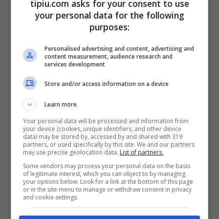
anche espressa nella nota stampa che ha
tipiu.com asks for your consent to use
your personal data for the following
annunciato mesi fa
la fine del loro amore
,
purposes:
è in primis per l’affetto e la stima che vige
Personalised advertising and content, advertising and
ancora tra di loro e in secundis per il bene
content measurement, audience research and
services development
delle loro
bambine
, che sono ancora tanto
piccine.
Store and/or access information on a device
Learn more
Your personal data will be processed and information from
your device (cookies, unique identifiers, and other device
data) may be stored by, accessed by and shared with 319
partners, or used specifically by this site. We and our partners
may use precise geolocation data.
List of partners.
Some vendors may process your personal data on the basis
of legitimate interest, which you can object to by managing
your options below. Look for a link at the bottom of this page
or in the site menu to manage or withdraw consent in privacy
and cookie settings.