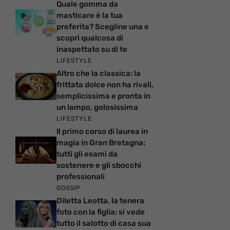
Quale gomma da
masticare è la tua
preferita? Scegline una e
scopri qualcosa di
inaspettato su di te
LIFESTYLE
Altro che la classica: la
frittata dolce non ha rivali,
semplicissima e pronta in
un lampo, golosissima
LIFESTYLE
Il primo corso di laurea in
magia in Gran Bretagna:
tutti gli esami da
sostenere e gli sbocchi
professionali
GOSSIP
Diletta Leotta, la tenera
foto con la figlia: si vede
tutto il salotto di casa sua