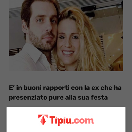
E’ in buoni rapporti con la ex che ha
presenziato pure alla sua festa
Tuttavia i due
sono ancora oggi in buoni
rapporti
. E se hanno scelto tale via, come