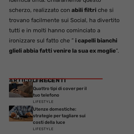
scherzo, realizzato con
abili filtri
che si
trovano facilmente sui Social, ha divertito
tutti e in molti hanno cominciato a
ironizzare sul fatto che ”
i capelli bianchi
glieli abbia fatti venire la sua ex moglie
“.
ARTICOLI RECENTI
LIFESTYLE
Quattro tipi di cover per il
tuo telefono
LIFESTYLE
Utenze domestiche:
strategie per tagliare sui
costi della luce
LIFESTYLE