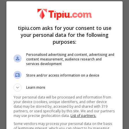
deciso di rompere il silenzio rivelando
come ha investito i soldi e un
curioso
retroscena
relativo alla consegna
tipiu.com asks for your consent to use
dell’ingente montepremi.
your personal data for the following
purposes:
Come anticipato nel primo paragrafo,
Personalised advertising and content, advertising and
content measurement, audience research and
Nicolò, complessivamente, si è messo in
services development
tasca qualcosa come
760 mila euro in
Store and/or access information on a device
gettoni d’oro
, però, motivo per il quale li
Learn more
ha materialmente incassati con modalità
Your personal data will be processed and information from
alquanto insolite. Come reso noto dallo
your device (cookies, unique identifiers, and other device
data) may be stored by, accessed by and shared with 319
stesso Nicolò, “dopo circa sei mesi mi è
partners, or used specifically by this site. We and our partners
may use precise geolocation data.
List of partners.
arrivato il montepremi della prima vincita e
Some vendors may process your personal data on the basis
of legitimate interest, which you can object to by managing