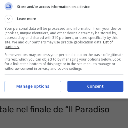
Store and/or access information on a device
Learn more
Your personal data will be processed and information from your device
(cookies, unique identifiers, and other device data) may be stored by,
accessed by and shared with 319 partners, or used specifically by this
site. We and our partners may use precise geolocation data.
List of
partners.
Some vendors may process your personal data on the basis of legitimate
interest, which you can object to by managing your options below. Look
for a link at the bottom of this page or in the site menu to manage or
withdraw consent in privacy and cookie settings.
lle al muro, non se ne starà con le mani in mano
Manage options
Consent
e a
Marta
. Che cosa avrà intenzione di fare?
le nel finale de “Il Paradiso