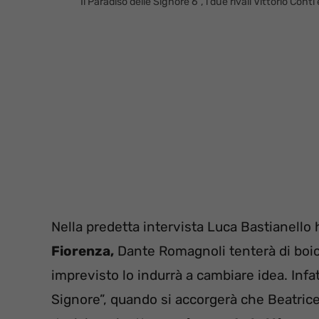
“Il Paradiso delle Signore 6”, i due rivali Vittorio 
Nella predetta intervista Luca Bastianello 
Fiorenza,
Dante Romagnoli tenterà di boico
imprevisto lo indurrà a cambiare idea. Infat
Signore”, quando si accorgerà che Beatric