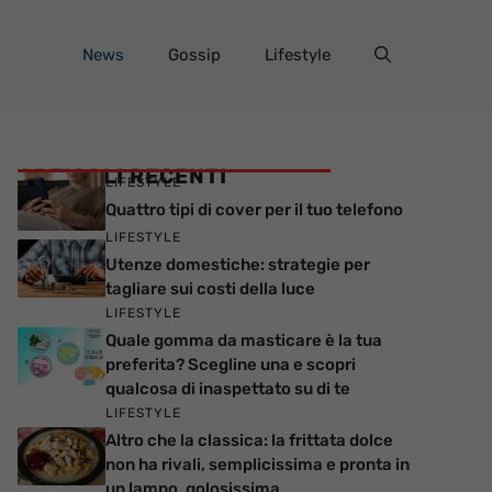
News
Gossip
Lifestyle
ARTICOLI RECENTI
LIFESTYLE
Quattro tipi di cover per il tuo telefono
LIFESTYLE
Utenze domestiche: strategie per
tagliare sui costi della luce
LIFESTYLE
Quale gomma da masticare è la tua
preferita? Scegline una e scopri
qualcosa di inaspettato su di te
LIFESTYLE
Altro che la classica: la frittata dolce
non ha rivali, semplicissima e pronta in
un lampo, golosissima