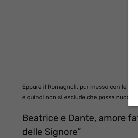
Eppure il Romagnoli, pur messo con le spa
e quindi non si esclude che possa nuocer
Beatrice e Dante, amore fata
delle Signore”