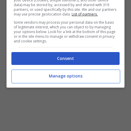
your device (cookies, unique identifiers, and other device
data) may be stored by, accessed by and shared with 319
partners, or used specifically by this site. We and our partners
may use precise geolocation data.
List of partners.
Some vendors may process your personal data on the basis
of legitimate interest, which you can object to by managing
your options below. Look for a link at the bottom of this page
or in the site menu to manage or withdraw consent in privacy
and cookie settings.
Matteo Ranieri e Federica Aversano-tipiu-14/03/2022
Consent
Manage options