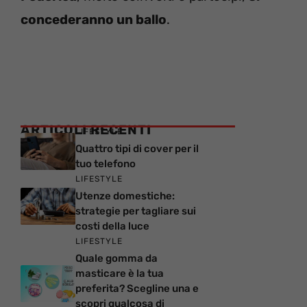
concederanno un ballo
.
ARTICOLI RECENTI
LIFESTYLE
Quattro tipi di cover per il
tuo telefono
LIFESTYLE
Utenze domestiche:
strategie per tagliare sui
costi della luce
LIFESTYLE
Quale gomma da
masticare è la tua
preferita? Scegline una e
scopri qualcosa di