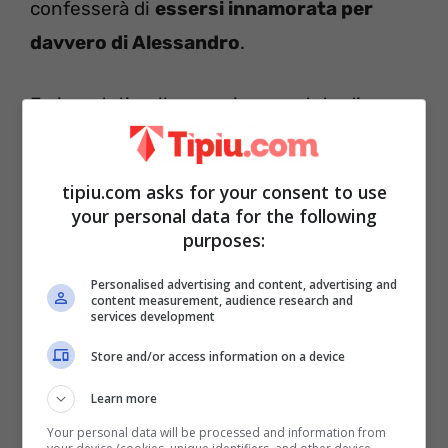
confesserà di
essersi innamorata per
davvero di Alessandro
.
Fari puntati nelle prossime puntate di
“Uomini e Donne” anche su
Tina e Pinuccia
che, ormai ai ferri corti, saranno
tipiu.com asks for your consent to use
protagoniste di nuovi accesi diverbi che
your personal data for the following
purposes:
animeranno il parterre del dating show.
Personalised advertising and content, advertising and
“Uomini e donne”, anticipazioni nuove
content measurement, audience research and
services development
puntate: Matteo esce con Valeria,
Store and/or access information on a device
Federica gelosa
Learn more
Your personal data will be processed and information from