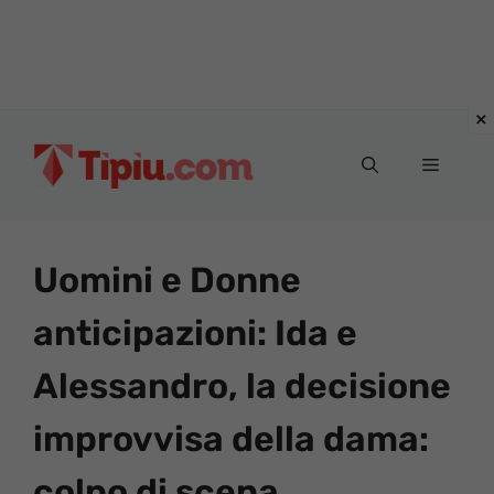
Vai
al
Menu
contenuto
Uomini e Donne
anticipazioni: Ida e
Alessandro, la decisione
improvvisa della dama:
colpo di scena