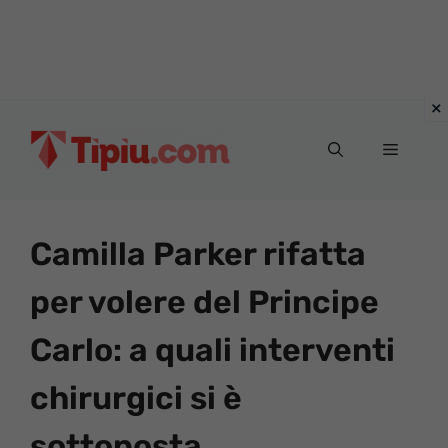
Vai
al
Menu
contenuto
Camilla Parker rifatta
per volere del Principe
Carlo: a quali interventi
chirurgici si è
sottoposta