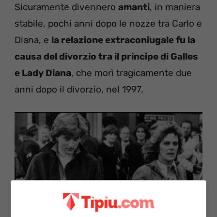
Sicuramente divennero
amanti
, in maniera
stabile, pochi anni dopo le nozze tra Carlo e
Diana, e
la relazione extraconiugale fu la
causa del divorzio tra il principe di Galles
e Lady Diana
, che morì tragicamente due
anni dopo il divorzio, nel 1997.