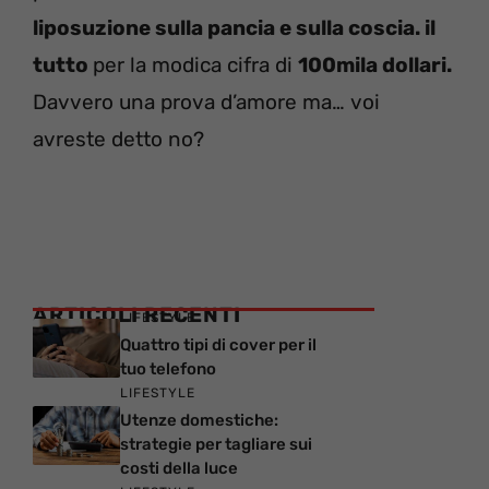
liposuzione sulla pancia e sulla coscia. il
tutto
per la modica cifra di
100mila dollari.
Davvero una prova d’amore ma… voi
avreste detto no?
ARTICOLI RECENTI
LIFESTYLE
Quattro tipi di cover per il
tuo telefono
LIFESTYLE
Utenze domestiche:
strategie per tagliare sui
costi della luce