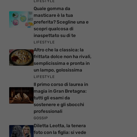
LIFESTYLE
Quale gomma da
masticare è la tua
preferita? Scegline una e
scopri qualcosa di
inaspettato su di te
LIFESTYLE
Altro che la classica: la
frittata dolce non ha rivali,
semplicissima e pronta in
un lampo, golosissima
LIFESTYLE
Il primo corso di laurea in
magia in Gran Bretagna:
tutti gli esami da
sostenere e gli sbocchi
professionali
GOSSIP
Diletta Leotta, la tenera
foto con la figlia: si vede