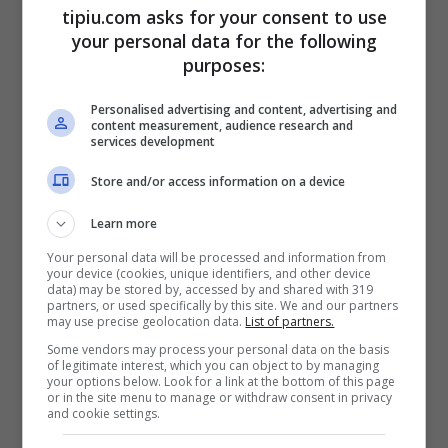
tipiu.com asks for your consent to use
your personal data for the following
purposes:
Lady Diana, Camilla 20220308-tipiu.com
Personalised advertising and content, advertising and
Rovinafamiglie o primo amore?
content measurement, audience research and
services development
Se da un alto Camilla è chiaramente vista
Store and/or access information on a device
come la
rovinafamiglie
per eccellenza,
Learn more
dall’altro non si può negare che sia la
Your personal data will be processed and information from
your device (cookies, unique identifiers, and other device
conferma dell’antico proverbio “
il primo
data) may be stored by, accessed by and shared with 319
partners, or used specifically by this site. We and our partners
amore non si scorda mai”
: nel 1999, quasi
may use precise geolocation data.
List of partners.
vent’anni dopo essersi conosciuti, Carlo e
Some vendors may process your personal data on the basis
of legitimate interest, which you can object to by managing
Camilla hanno potuto apparire in pubblico
your options below. Look for a link at the bottom of this page
or in the site menu to manage or withdraw consent in privacy
come coppia e sposarsi nel 2005. Inoltre,
and cookie settings.