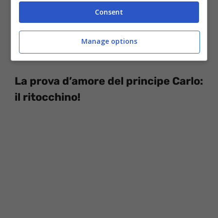
ogni donna dovrebbe riflettere sul fatto che
Consent
un uomo possa preferire una donna più
matura e meno avvenente a una sposa
Manage options
giovane e fresca.
La prova d’amore del principe Carlo:
il ritocchino!