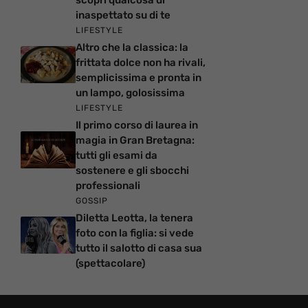
inaspettato su di te
LIFESTYLE
Altro che la classica: la
frittata dolce non ha rivali,
semplicissima e pronta in
un lampo, golosissima
LIFESTYLE
Il primo corso di laurea in
magia in Gran Bretagna:
tutti gli esami da
sostenere e gli sbocchi
professionali
GOSSIP
Diletta Leotta, la tenera
foto con la figlia: si vede
tutto il salotto di casa sua
(spettacolare)