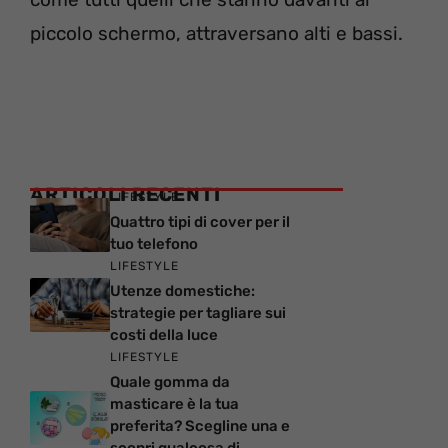
piccolo schermo, attraversano alti e bassi.
ARTICOLI RECENTI
LIFESTYLE
Quattro tipi di cover per il
tuo telefono
LIFESTYLE
Utenze domestiche:
strategie per tagliare sui
costi della luce
LIFESTYLE
Quale gomma da
masticare è la tua
preferita? Scegline una e
scopri qualcosa di