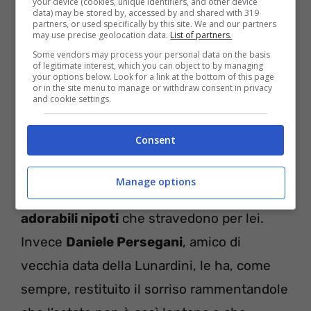
your device (cookies, unique identifiers, and other device
data) may be stored by, accessed by and shared with 319
partners, or used specifically by this site. We and our partners
may use precise geolocation data.
List of partners.
Some vendors may process your personal data on the basis
of legitimate interest, which you can object to by managing
Bocche cucite sugli scatoloni chiusi da zia
your options below. Look for a link at the bottom of this page
or in the site menu to manage or withdraw consent in privacy
Cri anche se qualche dettaglio in questi
and cookie settings.
ultimi mesi è trapelato. Antonella, dunque,
Consent
ha cercato di incoraggiare la sua
collaboratrice e amica ricordandole che
ha
Manage options
un fedele e stupendo cane e degli
adorabili nipoti
che stravedono per lei.
Invece
Daniele Persegani
, amico di
vecchia data della Lunardini, le ha, come
sempre, restituito il sorriso rammentandole