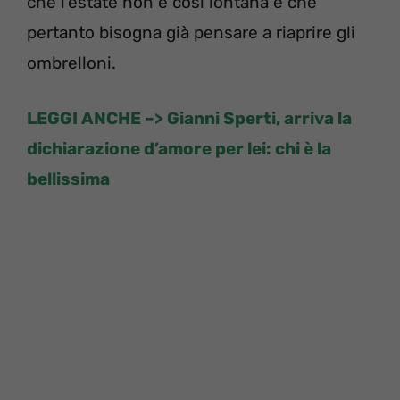
che l’estate non è così lontana e che
pertanto bisogna già pensare a riaprire gli
ombrelloni.
LEGGI ANCHE –>
Gianni Sperti, arriva la
dichiarazione d’amore per lei: chi è la
bellissima