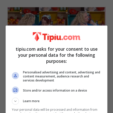
tipiu.com asks for your consent to use
your personal data for the following
L’abbraccio di Antonella Clerici a Cristina Lunardini-tipiu-
purposes:
23/02/2022
Personalised advertising and content, advertising and
content measurement, audience research and
services development
Store and/or access information on a device
Learn more
Your personal data will be processed and information from