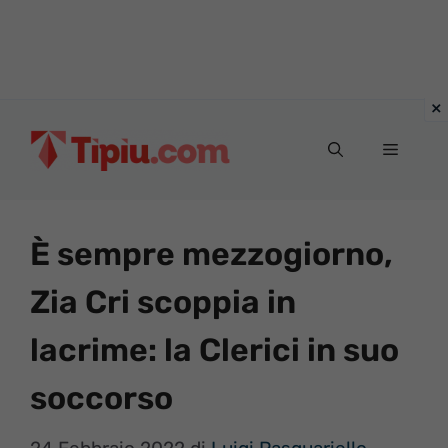
Vai
al
Menu
contenuto
È sempre mezzogiorno,
Zia Cri scoppia in
lacrime: la Clerici in suo
soccorso