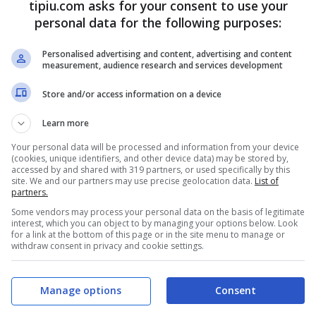
tipiu.com asks for your consent to use your
personal data for the following purposes:
atrimonio
Personalised advertising and content, advertising and content
measurement, audience research and services development
Store and/or access information on a device
Learn more
Your personal data will be processed and information from your device
(cookies, unique identifiers, and other device data) may be stored by,
accessed by and shared with 319 partners, or used specifically by this
site. We and our partners may use precise geolocation data.
List of
partners.
Some vendors may process your personal data on the basis of legitimate
interest, which you can object to by managing your options below. Look
for a link at the bottom of this page or in the site menu to manage or
withdraw consent in privacy and cookie settings.
za la presenza delle
telecamere di Uomini e
bblico, questi momenti emozionanti. Dopo il
Manage options
Consent
ati in studio
a raccontare i progetti e le