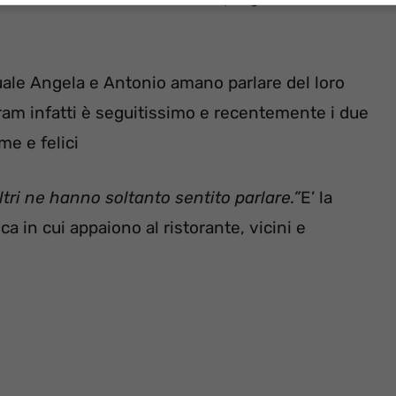
uale Angela e Antonio amano parlare del loro
tagram infatti è seguitissimo e recentemente i due
me e felici
ltri ne hanno soltanto sentito parlare.”
E’ la
 in cui appaiono al ristorante, vicini e