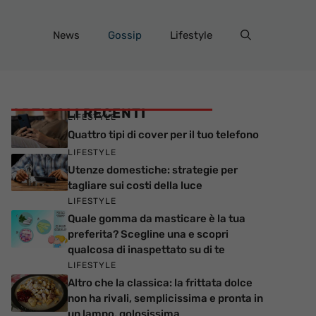
News
Gossip
Lifestyle
ARTICOLI RECENTI
LIFESTYLE
Quattro tipi di cover per il tuo telefono
LIFESTYLE
Utenze domestiche: strategie per
tagliare sui costi della luce
LIFESTYLE
Quale gomma da masticare è la tua
preferita? Scegline una e scopri
qualcosa di inaspettato su di te
LIFESTYLE
Altro che la classica: la frittata dolce
non ha rivali, semplicissima e pronta in
un lampo, golosissima