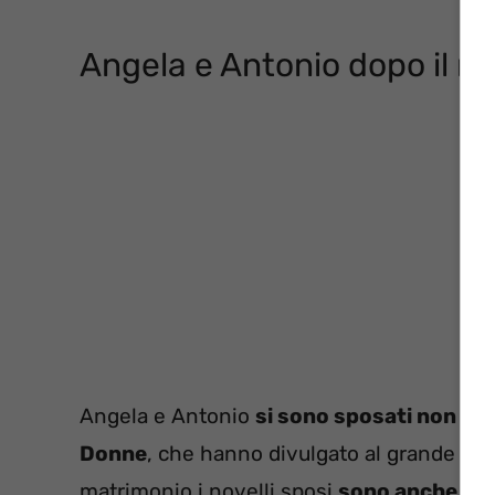
Angela e Antonio dopo il m
Angela e Antonio
si sono sposati non
sen
Donne
, che hanno divulgato al grande pu
matrimonio i novelli sposi
sono anche torn