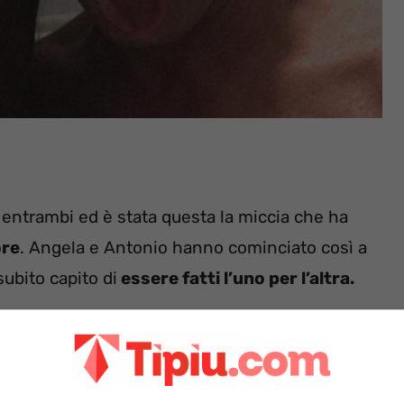
r entrambi ed è stata questa la miccia che ha
ore
. Angela e Antonio hanno cominciato così a
subito capito di
essere fatti l’uno per l’altra.
continuare fuori, lontano dalle telecamere, la
o di essere intenzionati a fare sul serio. E sul
ono detti Si.