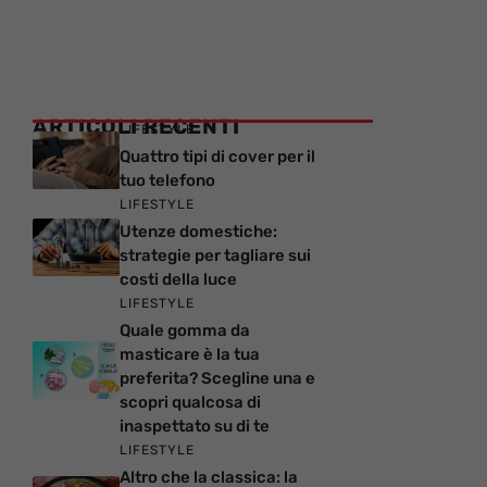
ARTICOLI RECENTI
LIFESTYLE
Quattro tipi di cover per il
tuo telefono
LIFESTYLE
Utenze domestiche:
strategie per tagliare sui
costi della luce
LIFESTYLE
Quale gomma da
masticare è la tua
preferita? Scegline una e
scopri qualcosa di
inaspettato su di te
LIFESTYLE
Altro che la classica: la