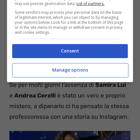
may use precise geolocation data.
List of partners.
Some vendors may process your personal data on the basis
of legitimate interest, which you can object to by managing
your options below. Look for a link at the bottom of this page
or in the site menu to manage or withdraw consent in privacy
and cookie settings.
Consent
Manage options
Se per molti giorni l’assenza di
Samira Lui
e
Andrea Cerelli
è stato un vero e proprio
mistero, a dipanarlo ci ha pensato la stessa
professoressa con una storia su Instagram.