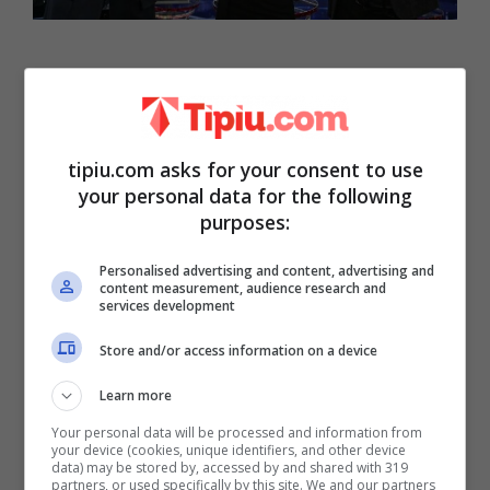
La giovane ci ha svelato il mistero…
Negli ultimi giorni non è passata
tipiu.com asks for your consent to use
inosservata
l’assenza priva di
your personal data for the following
giustificazione dei professor
i Andrea e
purposes:
Samira, soppiantati in puntata da alcuni
Personalised advertising and content, advertising and
volti noti del Piccolo Schermo: difatti è
content measurement, audience research and
services development
stata
Roberta Morise
a prenderne il posto,
Store and/or access information on a device
conducendo al fianco di
Flavio Insinna
. E’
Learn more
tornata poi nello studio dell’
Eredità
anche
Your personal data will be processed and information from
Eleonora Arosio.
your device (cookies, unique identifiers, and other device
data) may be stored by, accessed by and shared with 319
partners, or used specifically by this site. We and our partners