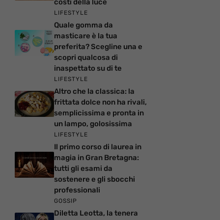
costi della luce
LIFESTYLE
Quale gomma da
masticare è la tua
preferita? Scegline una e
scopri qualcosa di
inaspettato su di te
LIFESTYLE
Altro che la classica: la
frittata dolce non ha rivali,
semplicissima e pronta in
un lampo, golosissima
LIFESTYLE
Il primo corso di laurea in
magia in Gran Bretagna:
tutti gli esami da
sostenere e gli sbocchi
professionali
GOSSIP
Diletta Leotta, la tenera