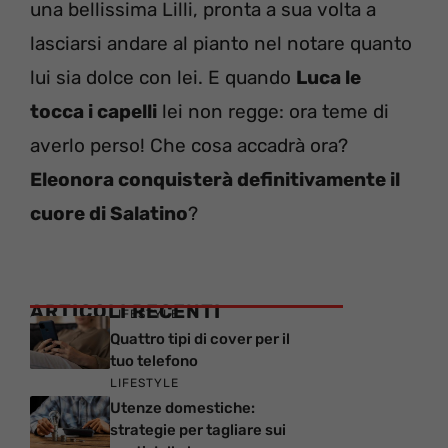
una bellissima Lilli, pronta a sua volta a
lasciarsi andare al pianto nel notare quanto
lui sia dolce con lei. E quando
Luca le
tocca i capelli
lei non regge: ora teme di
averlo perso! Che cosa accadrà ora?
Eleonora conquisterà definitivamente il
cuore di Salatino
?
ARTICOLI RECENTI
LIFESTYLE
Quattro tipi di cover per il
tuo telefono
LIFESTYLE
Utenze domestiche:
strategie per tagliare sui