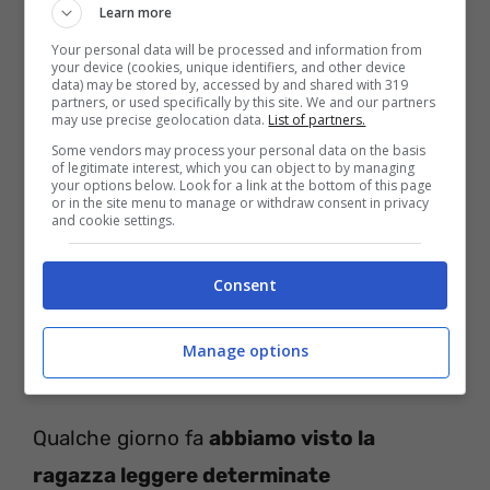
Learn more
Your personal data will be processed and information from
your device (cookies, unique identifiers, and other device
data) may be stored by, accessed by and shared with 319
partners, or used specifically by this site. We and our partners
may use precise geolocation data.
List of partners.
Some vendors may process your personal data on the basis
of legitimate interest, which you can object to by managing
In sostanza alcune persone dicono che lei,
your options below. Look for a link at the bottom of this page
or in the site menu to manage or withdraw consent in privacy
sia durante il primo provino che la sua
and cookie settings.
esperienza a
Uomini e Donne
, quando
Consent
dunque è scesa dalle famose scale per poi
iniziare a corteggiarlo,
avesse ancora “in
Manage options
ballo” una relazione
.
Qualche giorno fa
abbiamo visto la
ragazza leggere determinate