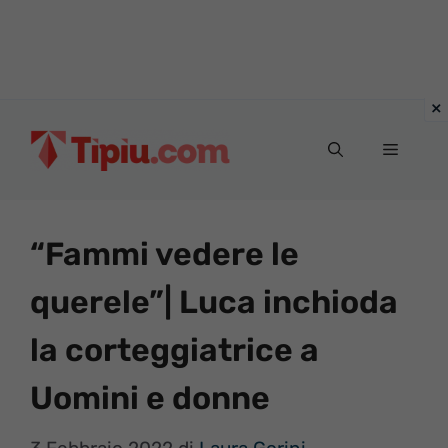
Vai
al
Menu
contenuto
“Fammi vedere le
querele”| Luca inchioda
la corteggiatrice a
Uomini e donne