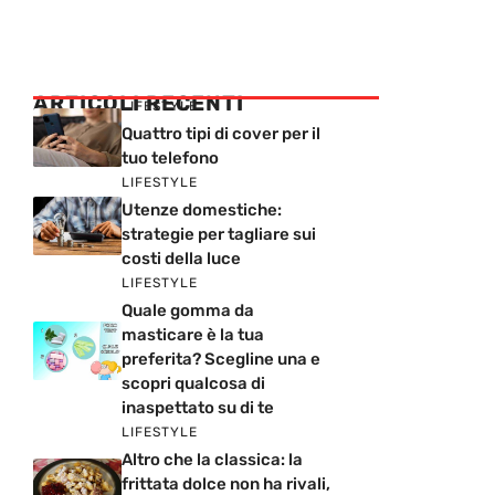
ARTICOLI RECENTI
LIFESTYLE
Quattro tipi di cover per il
tuo telefono
LIFESTYLE
Utenze domestiche:
strategie per tagliare sui
costi della luce
LIFESTYLE
Quale gomma da
masticare è la tua
preferita? Scegline una e
scopri qualcosa di
inaspettato su di te
LIFESTYLE
Altro che la classica: la
frittata dolce non ha rivali,