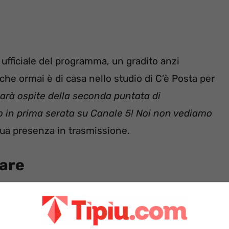
 ufficiale del programma, un gradito anzi
che ormai è di casa nello studio di C’è Posta per
sarà ospite della seconda puntata di
 in prima serata su Canale 5! Noi non vediamo
sua presenza in trasmissione.
mare
rmai adottato dall’Italia era prevista per la prima
 posticipare il suo intervento che è stato