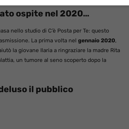
tato ospite nel 2020…
sa nello studio di C’è Posta per Te: questo
rasmissione. La prima volta nel
gennaio 2020
,
tò la giovane Ilaria a ringraziare la madre Rita
alattia, un tumore al seno scoperto dopo la
deluso il pubblico