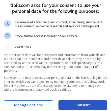
 ragione è probabilmente la promozione di
Viola
tipiu.com asks for your consent to use your
 5 accanto a
Francesca Chillemi.
personal data for the following purposes:
Personalised advertising and content, advertising and content
measurement, audience research and services development
Store and/or access information on a device
Learn more
Your personal data will be processed and information from your device
(cookies, unique identifiers, and other device data) may be stored by,
accessed by and shared with 319 partners, or used specifically by this
site. We and our partners may use precise geolocation data.
List of
partners.
Some vendors may process your personal data on the basis of legitimate
interest, which you can object to by managing your options below. Look
for a link at the bottom of this page or in the site menu to manage or
withdraw consent in privacy and cookie settings.
Manage options
Consent