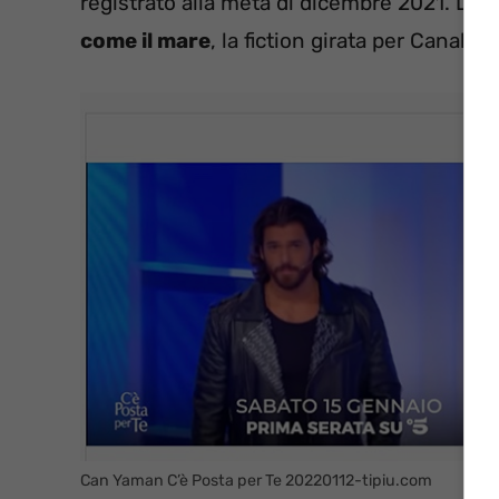
registrato alla metà di dicembre 2021. La
come il mare
, la fiction girata per Canale
Can Yaman C’è Posta per Te 20220112-tipiu.com