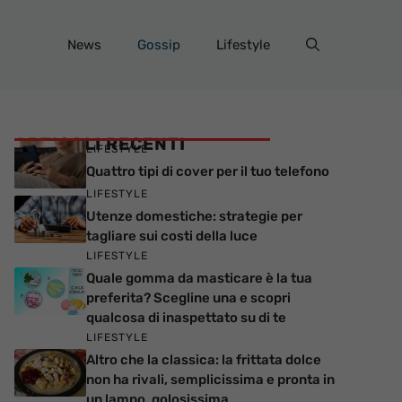
News
Gossip
Lifestyle
ARTICOLI RECENTI
LIFESTYLE
Quattro tipi di cover per il tuo telefono
LIFESTYLE
Utenze domestiche: strategie per
tagliare sui costi della luce
LIFESTYLE
Quale gomma da masticare è la tua
preferita? Scegline una e scopri
qualcosa di inaspettato su di te
LIFESTYLE
Altro che la classica: la frittata dolce
non ha rivali, semplicissima e pronta in
un lampo, golosissima