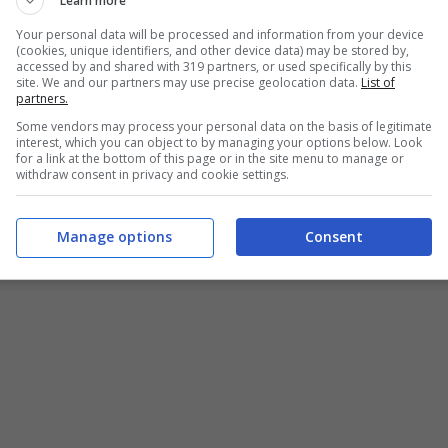
Learn more
Your personal data will be processed and information from your device
(cookies, unique identifiers, and other device data) may be stored by,
accessed by and shared with 319 partners, or used specifically by this
site. We and our partners may use precise geolocation data.
List of
partners.
Some vendors may process your personal data on the basis of legitimate
up nella sua Liguria
interest, which you can object to by managing your options below. Look
for a link at the bottom of this page or in the site menu to manage or
withdraw consent in privacy and cookie settings.
Manage options
Consent