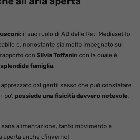
he all’aria aperta
rlusconi
: il suo ruolo di AD delle Reti Mediaset lo
abile e, nonostante sia molto impegnato sul
 rapporto con
Silvia Toffani
n con la quale è
splendida famiglia
.
 apprezzato dal gentil sesso che può constatare
n po’,
possiede una fisicità davvero notevole
,
na sana alimentazione, tanto movimento e
ia aperta anche d’inverno!