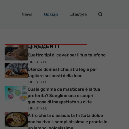
News
Gossip
Lifestyle
ARTICOLI RECENTI
LIFESTYLE
Quattro tipi di cover per il tuo telefono
LIFESTYLE
Utenze domestiche: strategie per
tagliare sui costi della luce
LIFESTYLE
Quale gomma da masticare è la tua
preferita? Scegline una e scopri
qualcosa di inaspettato su di te
LIFESTYLE
Altro che la classica: la frittata dolce
non ha rivali, semplicissima e pronta in
un lampo, golosissima