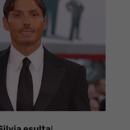
Silvia esulta
!