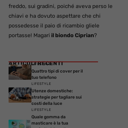
freddo, sui gradini, poiché aveva perso le
chiavi e ha dovuto aspettare che chi
possedesse il paio di ricambio gliele
portasse! Magari
il biondo Ciprian
?
ARTICOLI RECENTI
LIFESTYLE
Quattro tipi di cover per il
tuo telefono
LIFESTYLE
Utenze domestiche:
strategie per tagliare sui
costi della luce
LIFESTYLE
Quale gomma da
masticare è la tua