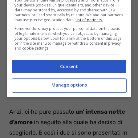
Your personal data will be processed and information from
your device (cookies, unique identifiers, and other device
campanello
di casa sua
. Come faceva a
data) may be stored by, accessed by and shared with 319
partners, or used specifically by this site. We and our partners
sapere l’indirizzo? Lo aveva capito
may use precise geolocation data.
List of partners.
Some vendors may process your personal data on the basis
osservando alcuni negozi e un bar che si
of legitimate interest, which you can object to by managing
your options below. Look for a link at the bottom of this page
potevano notare durante la messa in onda
or in the site menu to manage or withdraw consent in privacy
and cookie settings.
di
un video
che la riguardava. Lei, molto
sorpresa della visita, inizialmente aveva
Consent
pensato che ciò fosse stato concordato con
gli autori ma quando ha scoperto che non
Manage options
lo era affatto
non l’ha mandato via
!
Anzi, ci ha pure passato
un’ intensa notte
d’amore
in seguito alla quale ha deciso di
sceglierlo. E così i due si sono presentati in