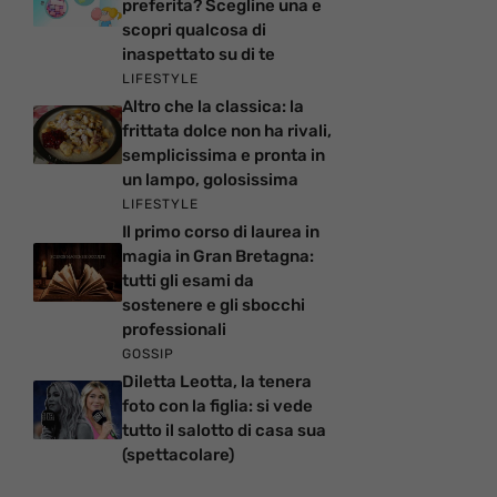
preferita? Scegline una e
scopri qualcosa di
inaspettato su di te
LIFESTYLE
Altro che la classica: la
frittata dolce non ha rivali,
semplicissima e pronta in
un lampo, golosissima
LIFESTYLE
Il primo corso di laurea in
magia in Gran Bretagna:
tutti gli esami da
sostenere e gli sbocchi
professionali
GOSSIP
Diletta Leotta, la tenera
foto con la figlia: si vede
tutto il salotto di casa sua
(spettacolare)