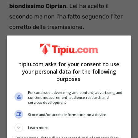
biondissimo Ciprian
. Lei ha scelto il
secondo ma non l’ha fatto seguendo l’iter
corretto della trasmissione.
tipiu.com asks for your consent to use
your personal data for the following
purposes:
Personalised advertising and content, advertising and
content measurement, audience research and
services development
Store and/or access information on a device
In pratica il ragazzo, senza prima avvertire
Learn more
la redazione, è andato a
suonare il