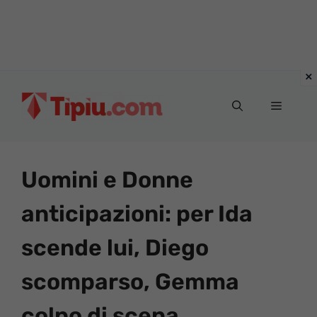
Vai
al
Menu
contenuto
Uomini e Donne
anticipazioni: per Ida
scende lui, Diego
scomparso, Gemma
colpo di scena