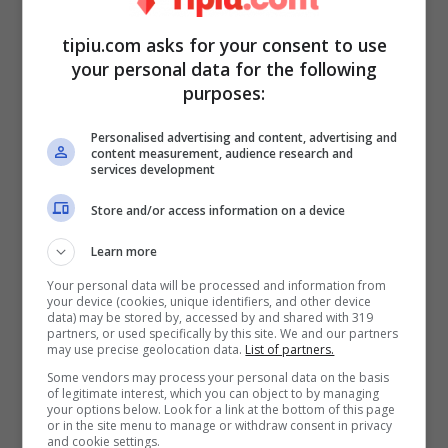
tipiu.com asks for your consent to use
Per la 72enne dama torinese scenderà un
your personal data for the following
purposes:
nuovo cavaliere che però deciderà di non
tenere, preferendo la continuazione della
Personalised advertising and content, advertising and
content measurement, audience research and
conoscenza con Leonardo, uomo di cui
services development
sembra essere molto presa nonostante le
Store and/or access information on a device
diffidenze degli opinionisti che non
Learn more
sembrano credere in questo amore.
Your personal data will be processed and information from
your device (cookies, unique identifiers, and other device
data) may be stored by, accessed by and shared with 319
partners, or used specifically by this site. We and our partners
may use precise geolocation data.
List of partners.
Some vendors may process your personal data on the basis
of legitimate interest, which you can object to by managing
your options below. Look for a link at the bottom of this page
or in the site menu to manage or withdraw consent in privacy
and cookie settings.