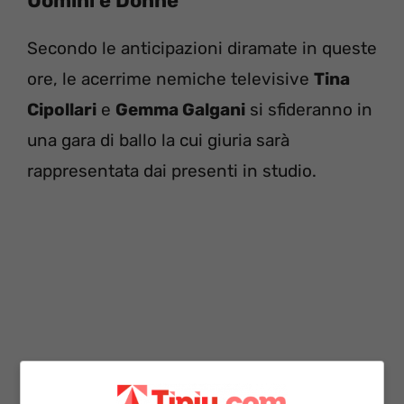
Uomini e Donne
Secondo le anticipazioni diramate in queste
ore, le acerrime nemiche televisive
Tina
Cipollari
e
Gemma Galgani
si sfideranno in
una gara di ballo la cui giuria sarà
rappresentata dai presenti in studio.