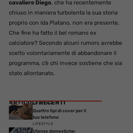
cavaliere Diego
, che ha recentemente
chiuso in maniera turbolenta la sua storia
proprio con Ida Platano, non era presente.
Che fine ha fatto il bel romano ex
calciatore? Secondo alcuni rumors avrebbe
scelto volontariamente di abbandonare il
programma, c’è chi invece sostiene che sia
stato allontanato.
ARTICOLI RECENTI
LIFESTYLE
Quattro tipi di cover per il
tuo telefono
LIFESTYLE
Utenze domestiche: