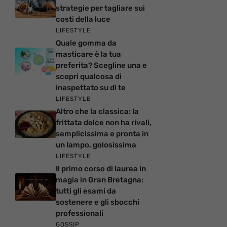
strategie per tagliare sui
costi della luce
LIFESTYLE
Quale gomma da
masticare è la tua
preferita? Scegline una e
scopri qualcosa di
inaspettato su di te
LIFESTYLE
Altro che la classica: la
frittata dolce non ha rivali,
semplicissima e pronta in
un lampo, golosissima
LIFESTYLE
Il primo corso di laurea in
magia in Gran Bretagna:
tutti gli esami da
sostenere e gli sbocchi
professionali
GOSSIP