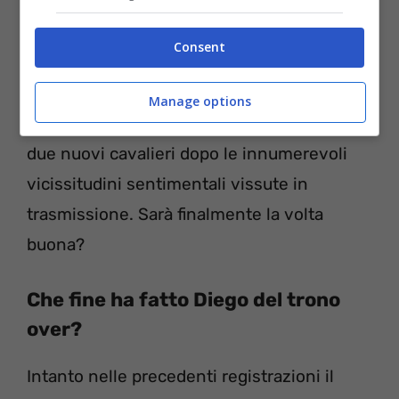
Consent
Manage options
Anche per Ida Platano si presenteranno
due nuovi cavalieri dopo le innumerevoli
vicissitudini sentimentali vissute in
trasmissione. Sarà finalmente la volta
buona?
Che fine ha fatto Diego del trono
over?
Intanto nelle precedenti registrazioni il