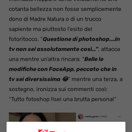
cotanta bellezza non fosse semplicemente
dono di Madre Natura o di un trucco
sapiente ma piuttosto l’esito del
fotoritocco. “
Questione di photoshop….in
tv non sei assolutamente così…”
, attacca
una mentre un’altra rincara: “
Belle le
modifiche con FaceApp, peccato che in
tv sei diversissima 😂
” mentre una terza, a
sostegno, ironizza sui commenti così:
“Tutto fotoshop !!sei una brutta persona!”