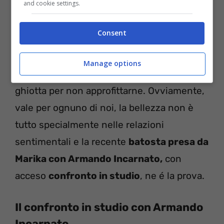
and cookie settings.
Consent
Che male c’è a volersi migliorare un po’?
Nessuno, ovviamente, del resto la vanità è
Manage options
umana e Instagram è una vetrina troppo
ghiotta per non approfittarne. Ovviamente,
vale per ognuno di noi, la bellezza non è
tutto specialmente nelle relazioni
sentimentali e la recente
batosta presa da
Marika con Armando Incarnato,
con
acceso
confronto in studio
, ne é la prova.
Il confronto in studio con Armando
Incarnato