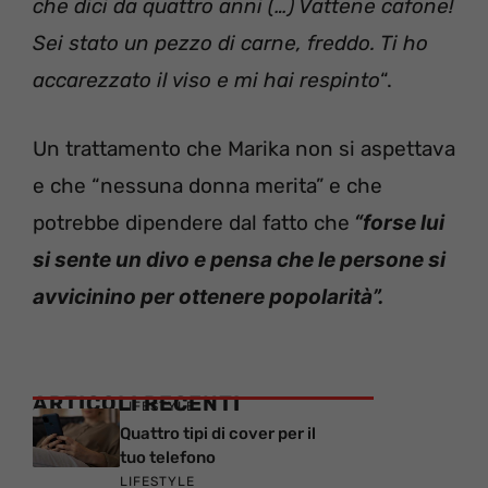
che dici da quattro anni (…) Vattene cafone!
Sei stato un pezzo di carne, freddo. Ti ho
accarezzato il viso e mi hai respinto
“.
Un trattamento che Marika non si aspettava
e che “nessuna donna merita” e che
potrebbe dipendere dal fatto che
“forse lui
si sente un divo e pensa che le persone si
avvicinino per ottenere popolarità”
.
ARTICOLI RECENTI
LIFESTYLE
Quattro tipi di cover per il
tuo telefono
LIFESTYLE