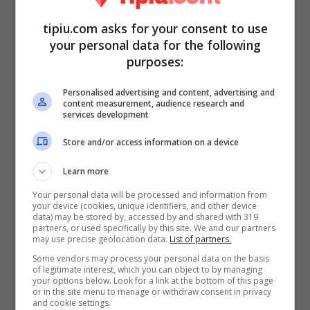
tipiu.com asks for your consent to use
your personal data for the following
purposes:
Personalised advertising and content, advertising and
content measurement, audience research and
services development
Store and/or access information on a device
Victoria
, dopo l’ennesima lite, se ne va di
Learn more
casa e raggiunge l’
Alabama
chiudendo
Your personal data will be processed and information from
definitivamente i rapporti. Lei accusa
your device (cookies, unique identifiers, and other device
data) may be stored by, accessed by and shared with 319
Pasquale Laricchia
di essere un
partners, or used specifically by this site. We and our partners
may use precise geolocation data.
List of partners.
maleducato, manesco e uomo solo a parole.
Some vendors may process your personal data on the basis
of legitimate interest, which you can object to by managing
Lui replica dicendo che lei è asessuata, un
your options below. Look for a link at the bottom of this page
or in the site menu to manage or withdraw consent in privacy
botta e risposta che non lascia scampo e
and cookie settings.