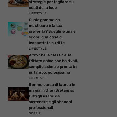
strategie per tagliare sui
costi della luce
LIFESTYLE
Quale gomma da
masticare è la tua
preferita? Scegline una e
scopri qualcosa di
inaspettato su di te
LIFESTYLE
Altro che la classica: la
frittata dolce non ha rivali,
semplicissima e pronta in
un lampo, golosissima
LIFESTYLE
Il primo corso di laurea in
magia in Gran Bretagna:
tutti gli esami da
sostenere e gli sbocchi
professionali
GOSSIP