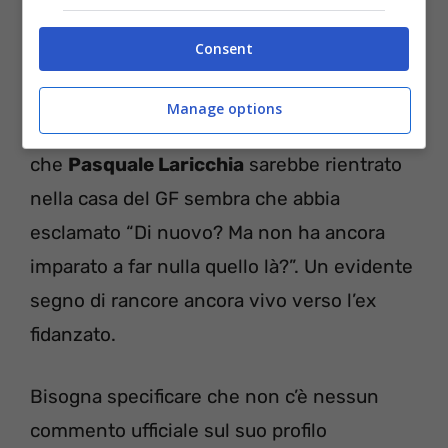
Vicky
non perdona.
Consent
Pasquale torna al GF e Victoria?
Manage options
Quando
Vicotria Pennington
ha saputo
che
Pasquale Laricchia
sarebbe rientrato
nella casa del GF sembra che abbia
esclamato “Di nuovo? Ma non ha ancora
imparato a far nulla quello là?”. Un evidente
segno di rancore ancora vivo verso l’ex
fidanzato.
Bisogna specificare che non c’è nessun
commento ufficiale sul suo profilo