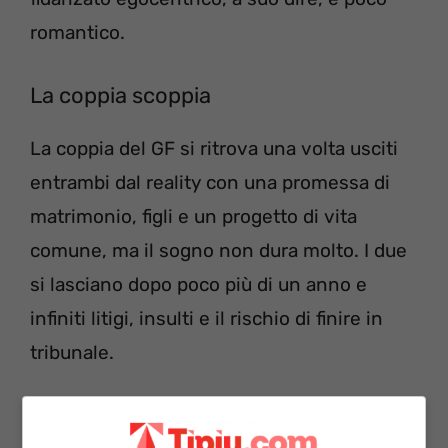
romantico.
La coppia scoppia
La coppia del GF si ritrova una volta usciti
entrambi dal reality con una promessa di
matrimonio, figli e un progetto di vita
comune, ma il sogno non dura molto. I due
si lasciano dopo poco più di un anno e
infiniti litigi, insulti e il rischio di finire in
tribunale.