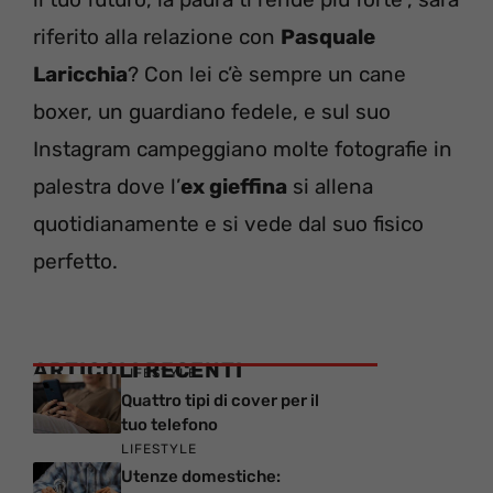
riferito alla relazione con
Pasquale
Laricchia
? Con lei c’è sempre un cane
boxer, un guardiano fedele, e sul suo
Instagram campeggiano molte fotografie in
palestra dove l’
ex gieffina
si allena
quotidianamente e si vede dal suo fisico
perfetto.
ARTICOLI RECENTI
LIFESTYLE
Quattro tipi di cover per il
tuo telefono
LIFESTYLE
Utenze domestiche: