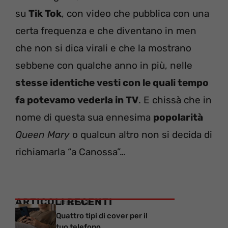
su
Tik Tok
, con video che pubblica con una
certa frequenza e che diventano in men
che non si dica virali e che la mostrano
sebbene con qualche anno in più, nelle
stesse identiche vesti con le quali tempo
fa potevamo vederla in TV
. E chissà che in
nome di questa sua ennesima
popolarità
Queen Mary
o qualcun altro non si decida di
richiamarla “a Canossa”…
ARTICOLI RECENTI
LIFESTYLE
Quattro tipi di cover per il
tuo telefono