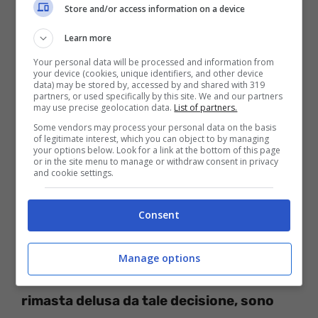
Store and/or access information on a device
sparita dalle scene
Learn more
La donna, dopo la sua sparizione, ma anche
Your personal data will be processed and information from
your device (cookies, unique identifiers, and other device
prima per la verità,
ha attaccato
data) may be stored by, accessed by and shared with 319
partners, or used specifically by this site. We and our partners
direttamente sia
Queen Mary
, che le sue
may use precise geolocation data.
List of partners.
Some vendors may process your personal data on the basis
trasmissioni
, oltre che le Reti Mediaset,
of legitimate interest, which you can object to by managing
your options below. Look for a link at the bottom of this page
ree- secondo lei- di non aver pagato le sue
or in the site menu to manage or withdraw consent in privacy
and cookie settings.
partecipazioni. Fatto sta che dopo aver
fatto queste dichiarazioni,
è letteralmente
Consent
sparita dalla TV.
E in nessun altra
trasmissione l’hanno più richiamata. A tal
Manage options
proposito la donna ha dichiarato poi: “
Sono
rimasta delusa da tale decisione, sono