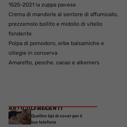
1525-2021 la zuppa pavese
Crema di mandorle al sentore di affumicato,
prezzemolo bollito e midollo di vitello
fondente
Polpa di pomodoro, erbe balsamiche e
ciliegie in conserva
Amaretto, pesche, cacao e alkemers
ARTICOLI RECENTI
LIFESTYLE
Quattro tipi di cover per il
tuo telefono