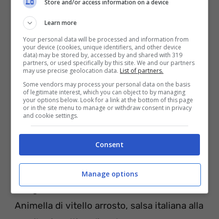
Store and/or access information on a device
susine e fiori in carpione – 60 euro
Learn more
Your personal data will be processed and information from
your device (cookies, unique identifiers, and other device
data) may be stored by, accessed by and shared with 319
partners, or used specifically by this site. We and our partners
may use precise geolocation data.
List of partners.
Some vendors may process your personal data on the basis
of legitimate interest, which you can object to by managing
your options below. Look for a link at the bottom of this page
or in the site menu to manage or withdraw consent in privacy
and cookie settings.
Consent
Vitello alla milanese, pomodoro, rucola e
Manage options
ciliegie – 48 euro
Animella di vitello arrosto, salsa italiana alla