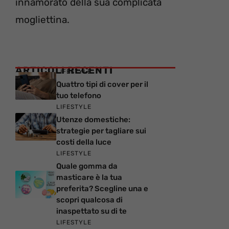
innamorato della sua complicata
mogliettina.
ARTICOLI RECENTI
LIFESTYLE
Quattro tipi di cover per il
tuo telefono
LIFESTYLE
Utenze domestiche:
strategie per tagliare sui
costi della luce
LIFESTYLE
Quale gomma da
masticare è la tua
preferita? Scegline una e
scopri qualcosa di
inaspettato su di te
LIFESTYLE