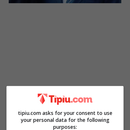
Un nuovo ritratto di Charlene: una
tipiu.com asks for your consent to use
your personal data for the following
donna ambiziosa e dura con se
purposes: