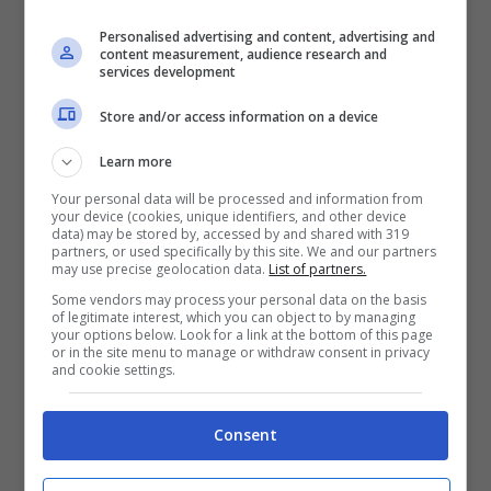
stessa, per nulla soggiogata dal
marito
Personalised advertising and content, advertising and
content measurement, audience research and
services development
Oltre a ribadire che la principessa
sia
Store and/or access information on a device
nuovamente lontana da Monaco
, poiché
Learn more
ricoverata in Svizzera per problemi al
Your personal data will be processed and information from
sistema nervoso, le nuove fonti
your device (cookies, unique identifiers, and other device
data) may be stored by, accessed by and shared with 319
rivelerebbero che
non sarebbe affatto
partners, or used specifically by this site. We and our partners
may use precise geolocation data.
List of partners.
una donna soggiogata dal marito
, perché
Some vendors may process your personal data on the basis
of legitimate interest, which you can object to by managing
altrimenti la loro unione sarebbe finita da
your options below. Look for a link at the bottom of this page
or in the site menu to manage or withdraw consent in privacy
tempo.
and cookie settings.
Lei non è in trappola
, poiché, le fonti
Consent
anonime spiegano al
Page Six
,
lei