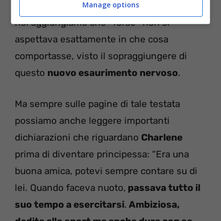
Manage options
conosceva benissimo il suo futuro,
ma
noi aggiungiamo che -forse- non si
aspettava esattamente in che cosa
comportasse, visto il sopraggiungere di
questo
nuovo esaurimento nervoso
.
Ma sempre sulle pagine di tale testata
possiamo anche leggere importanti
dichiarazioni che riguardano
Charlene
prima di diventare principessa: “Era una
buona amica, potevi sempre contare su di
lei. Quando faceva nuoto,
passava tutto il
suo tempo a esercitarsi
.
Ambiziosa,