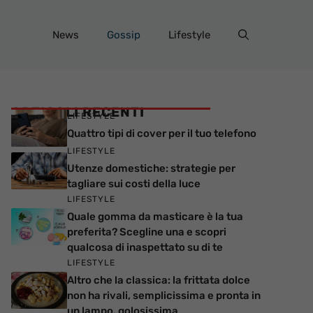
News
Gossip
Lifestyle
ARTICOLI RECENTI
LIFESTYLE
Quattro tipi di cover per il tuo telefono
LIFESTYLE
Utenze domestiche: strategie per
tagliare sui costi della luce
LIFESTYLE
Quale gomma da masticare è la tua
preferita? Scegline una e scopri
qualcosa di inaspettato su di te
LIFESTYLE
Altro che la classica: la frittata dolce
non ha rivali, semplicissima e pronta in
un lampo, golosissima