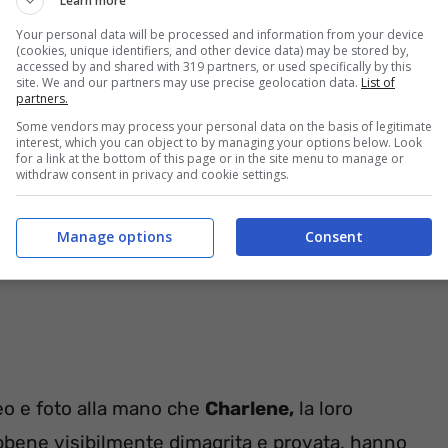
Learn more
Your personal data will be processed and information from your device
(cookies, unique identifiers, and other device data) may be stored by,
accessed by and shared with 319 partners, or used specifically by this
stata nuovamente ricoverata
site. We and our partners may use precise geolocation data.
List of
partners.
Some vendors may process your personal data on the basis of legitimate
interest, which you can object to by managing your options below. Look
for a link at the bottom of this page or in the site menu to manage or
withdraw consent in privacy and cookie settings.
Manage options
Consent
eo e foto alla mano che
Charlene,
la loro
bbene visibilmente dimagrita e provata, hanno