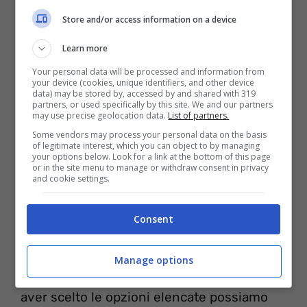
Store and/or access information on a device
Learn more
Your personal data will be processed and information from
your device (cookies, unique identifiers, and other device
data) may be stored by, accessed by and shared with 319
partners, or used specifically by this site. We and our partners
may use precise geolocation data.
List of partners.
Some vendors may process your personal data on the basis
of legitimate interest, which you can object to by managing
your options below. Look for a link at the bottom of this page
or in the site menu to manage or withdraw consent in privacy
and cookie settings.
Attenzione anche alle vostre
Consent
Impostazioni!
Manage options
Se il destinatario del nostro messaggio può
aver scelto le opzioni elencate possiamo