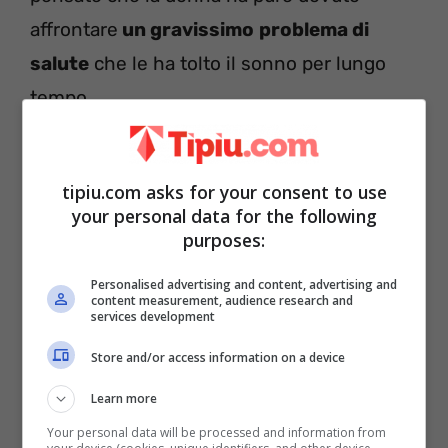
affrontare
un gravissimo
problema di
salute
che le ha tolto il sonno per lungo
tempo.
Era il 2000 quando la straordinaria artista,
tipiu.com asks for your consent to use
classe 1957, scopre di
soffrire di un cancro
your personal data for the following
all’utero
. Ma, fortunatamente, riesce dopo
purposes:
due anni a sconfiggerlo. E così decide di
Personalised advertising and content, advertising and
dare attivamente il suo contributo aiutando
content measurement, audience research and
services development
la fondazione chiamata
Cancer
Store and/or access information on a device
Schmancer
, che vuole sostenere le donne
che vivono nonostante questo terribile
Learn more
male che non sempre, purtroppo, è
Your personal data will be processed and information from