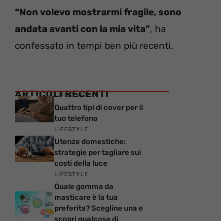
“Non volevo mostrarmi fragile, sono
andata avanti con la mia vita”
, ha
confessato in tempi ben più recenti.
ARTICOLI RECENTI
LIFESTYLE
Quattro tipi di cover per il
tuo telefono
LIFESTYLE
Utenze domestiche:
strategie per tagliare sui
costi della luce
LIFESTYLE
Quale gomma da
masticare è la tua
preferita? Scegline una e
scopri qualcosa di