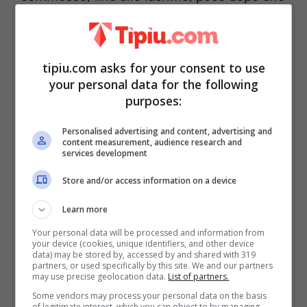
è stato accusato da Marcello Messina
di
falsità. A dargli manforte in tale direzione è
stato anche l’opinionista storico di
Uomini
tipiu.com asks for your consent to use
your personal data for the following
e donne
Gianni
Sperti
, così come tutti i
purposes:
presenti.
Personalised advertising and content, advertising and
content measurement, audience research and
services development
Store and/or access information on a device
Learn more
Your personal data will be processed and information from
your device (cookies, unique identifiers, and other device
data) may be stored by, accessed by and shared with 319
partners, or used specifically by this site. We and our partners
may use precise geolocation data.
List of partners.
Some vendors may process your personal data on the basis
of legitimate interest, which you can object to by managing