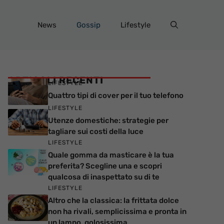
News
Gossip
Lifestyle
ARTICOLI RECENTI
LIFESTYLE
Quattro tipi di cover per il tuo telefono
LIFESTYLE
Utenze domestiche: strategie per
tagliare sui costi della luce
LIFESTYLE
Quale gomma da masticare è la tua
preferita? Scegline una e scopri
qualcosa di inaspettato su di te
LIFESTYLE
Altro che la classica: la frittata dolce
non ha rivali, semplicissima e pronta in
un lampo, golosissima