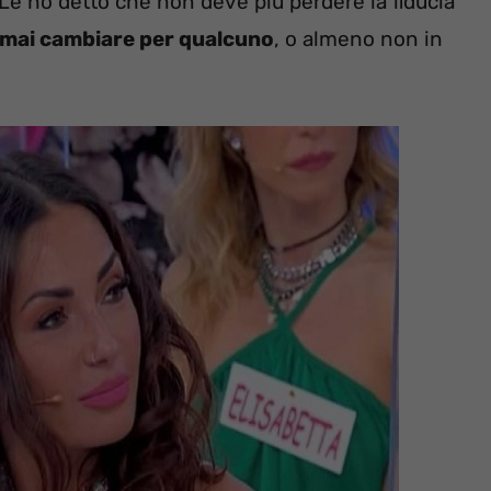
“Le ho detto che non deve più perdere la fiducia
mai cambiare per qualcuno
, o almeno non in