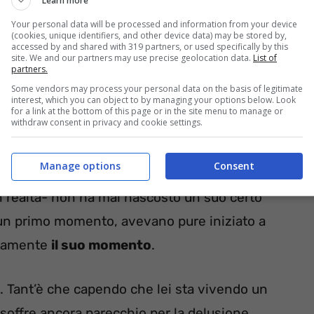
Learn more
Your personal data will be processed and information from your device
(cookies, unique identifiers, and other device data) may be stored by,
accessed by and shared with 319 partners, or used specifically by this
site. We and our partners may use precise geolocation data.
List of
partners.
Some vendors may process your personal data on the basis of legitimate
interest, which you can object to by managing your options below. Look
for a link at the bottom of this page or in the site menu to manage or
 più vicino alla dama: lei
withdraw consent in privacy and cookie settings.
Manage options
Consent
n realtà- non ha mai nascosto un suo certo
n un primo momento, avevano pure iniziato a
ovamente
il suo momento
.
 Tant’è che capendo che lei sta vivendo un
soffre ancora parecchio per la delusione,