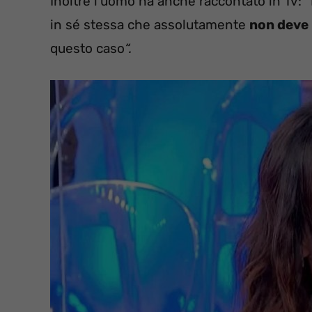
Inoltre l’uomo ha anche raccontato in Tv: 
in sé stessa che assolutamente
non deve 
questo caso
“.