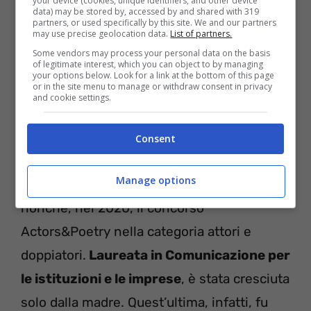
your device (cookies, unique identifiers, and other device
data) may be stored by, accessed by and shared with 319
partners, or used specifically by this site. We and our partners
Anna Maria Barbera e la figlia Charlotte
may use precise geolocation data.
List of partners.
Some vendors may process your personal data on the basis
of legitimate interest, which you can object to by managing
Nata nel 1987, Anna Charlotte Barbera ha
your options below. Look for a link at the bottom of this page
or in the site menu to manage or withdraw consent in privacy
ripercorso le orme materne: è infatti
and cookie settings.
un’
attrice
. Formatasi al Teatro Stabile di
Torino, nel 2018 ha vinto il premio teatrale
Consent
nazionale “Franco Angrisano” come miglior
Manage options
attrice e il premio nazionale “Gino Cervi”
nonché, nel 2020, il concorso
Actors&Poetry nella categoria attori e
doppiatori.
Laureata in Comunicazione per
le istituzioni e le imprese
, è stata cresciuta
solo dalla madre. Quest’ultima, infatti, fu