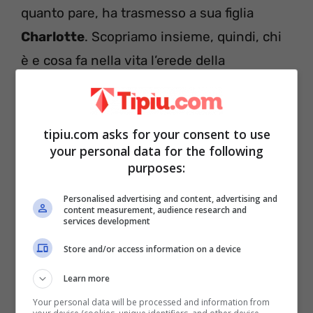
quanto pare, ha trasmesso a sua figlia
Charlotte
. Scopriamo insieme, quindi, chi
è e cosa fa nella vita l’erede della
simpaticissima comica.
Curiosità su Anna Charlotte, figlia di
tipiu.com asks for your consent to use
Anna Maria Barbera
your personal data for the following
purposes:
Personalised advertising and content, advertising and
content measurement, audience research and
services development
Store and/or access information on a device
Learn more
Your personal data will be processed and information from