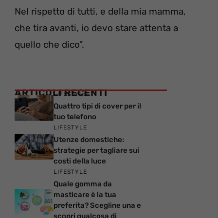
Nel rispetto di tutti, e della mia mamma,
che tira avanti, io devo stare attenta a
quello che dico”.
ARTICOLI RECENTI
LIFESTYLE
Quattro tipi di cover per il
tuo telefono
LIFESTYLE
Utenze domestiche:
strategie per tagliare sui
costi della luce
LIFESTYLE
Quale gomma da
masticare è la tua
preferita? Scegline una e
scopri qualcosa di