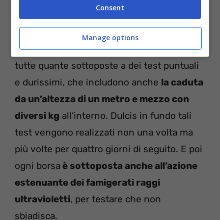
ignifughe
. Capite dunque che
sono
Consent
praticamente indistruttibili
.
Manage options
E per testare con mano che lo sono, sono
tutte quante sottoposte a dei test puntuali
e durissimi, che includono anche
la caduta
da un’altezza di un metro e mezzo con
diversi kg
all’interno. Dulcis in fundo tali
test vengono realizzati non una volta ma
più volte per quattro giorni di seguito. E poi
ogni borsa
è sottoposta anche all’azione
estenuante dei famigerati raggi
ultravioletti
, per testare che non
sbiadisca.