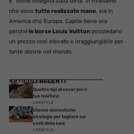
E “come ciliegina sulla torta” vi riveliamo
che sono
tutte realizzate mano
, sia in
America che Europa. Capite bene ora
perché
le borse Louis Vuitton
possiedano
un prezzo così elevato e irraggiungibile per
tante donne nel mondo.
ARTICOLI RECENTI
LIFESTYLE
Quattro tipi di cover per il
tuo telefono
LIFESTYLE
Utenze domestiche:
strategie per tagliare sui
costi della luce
LIFESTYLE