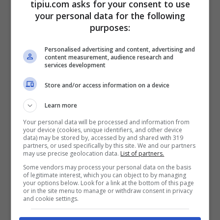
tipiu.com asks for your consent to use
your personal data for the following
purposes:
Personalised advertising and content, advertising and
content measurement, audience research and
services development
Store and/or access information on a device
Vi riveliamo che esistono dei reali fattori
Learn more
che permettono a tali accessori di renderli
Your personal data will be processed and information from
your device (cookies, unique identifiers, and other device
unici e speciali.
Sono realizzate in vera
data) may be stored by, accessed by and shared with 319
partners, or used specifically by this site. We and our partners
pelle di mucca
che, con il passare
may use precise geolocation data.
List of partners.
Some vendors may process your personal data on the basis
inevitabile del tempo, cambia colore,
of legitimate interest, which you can object to by managing
your options below. Look for a link at the bottom of this page
passando dal marrone chiaro a quello più
or in the site menu to manage or withdraw consent in privacy
and cookie settings.
scuro. Inoltre
sono
impermeabili e