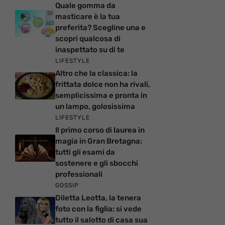
Quale gomma da
masticare è la tua
preferita? Scegline una e
scopri qualcosa di
inaspettato su di te
LIFESTYLE
Altro che la classica: la
frittata dolce non ha rivali,
semplicissima e pronta in
un lampo, golosissima
LIFESTYLE
Il primo corso di laurea in
magia in Gran Bretagna:
tutti gli esami da
sostenere e gli sbocchi
professionali
GOSSIP
Diletta Leotta, la tenera
foto con la figlia: si vede
tutto il salotto di casa sua