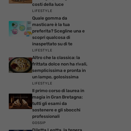
costi della luce
LIFESTYLE
Quale gomma da
masticare è la tua
preferita? Scegline una e
scopri qualcosa di
inaspettato su di te
LIFESTYLE
Altro che la classica: la
frittata dolce non ha rivali,
semplicissima e pronta in
un lampo, golosissima
LIFESTYLE
Il primo corso di laurea in
magia in Gran Bretagna:
tutti gli esami da
sostenere e gli sbocchi
professionali
GOSSIP
Diletta Leotta, la tenera