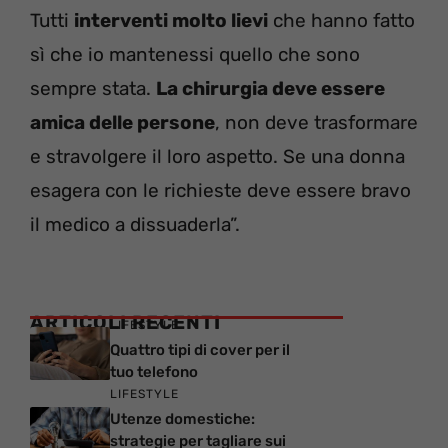
Tutti
interventi molto lievi
che hanno fatto
sì che io mantenessi quello che sono
sempre stata.
La chirurgia deve essere
amica delle persone
, non deve trasformare
e stravolgere il loro aspetto. Se una donna
esagera con le richieste deve essere bravo
il medico a dissuaderla”.
ARTICOLI RECENTI
LIFESTYLE
Quattro tipi di cover per il
tuo telefono
LIFESTYLE
Utenze domestiche:
strategie per tagliare sui