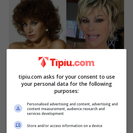
tipiu.com asks for your consent to use
Eccola giovanissima, ai suoi esordi.
your personal data for the following
purposes:
Diversissima ma sempre bellissima
ieri, come oggi
Personalised advertising and content, advertising and
content measurement, audience research and
services development
Riccia, coni capelli più lunghi, castani
Store and/or access information on a device
scuro
. Ecco come si è mostrata per la