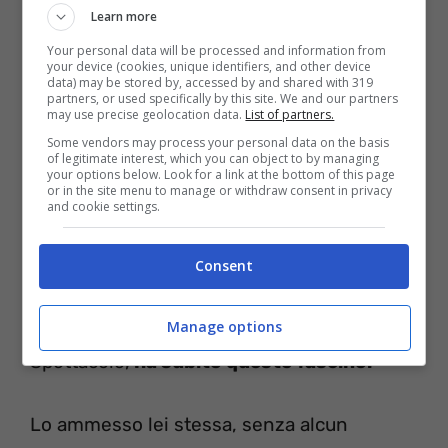
Learn more
prima volta in pubblico la meravigliosa
Your personal data will be processed and information from
Carmen Russo
. Già bellissima e sensuale,
your device (cookies, unique identifiers, and other device
data) may be stored by, accessed by and shared with 319
era certamente
molto diversa
da come la
partners, or used specifically by this site. We and our partners
may use precise geolocation data.
List of partners.
possiamo ammirare oggi. Ma al di là delle
Some vendors may process your personal data on the basis
sue chiome, che oggi ama portarle bionde e
of legitimate interest, which you can object to by managing
your options below. Look for a link at the bottom of this page
con un taglio scalato, sbarazzino e finto
or in the site menu to manage or withdraw consent in privacy
and cookie settings.
spettinato, che tanto va di Moda, ciò che è
cambiato in lei è dovuto a
qualche
Consent
ritocchino
. Eh sì, anche lei, come molte
altre donne del vasto mondo dello
Manage options
Spettacolo,
ha subito questo fascino.
Lo ammesso lei stessa, senza alcun