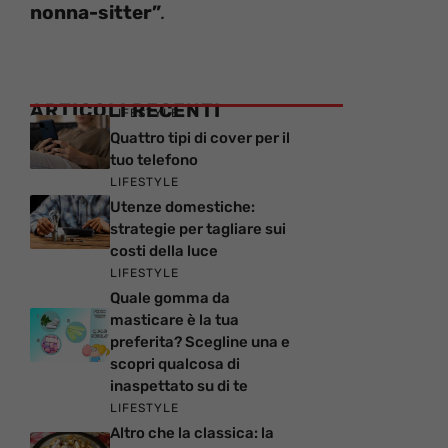
nonna-sitter”
.
ARTICOLI RECENTI
LIFESTYLE
Quattro tipi di cover per il
tuo telefono
LIFESTYLE
Utenze domestiche:
strategie per tagliare sui
costi della luce
LIFESTYLE
Quale gomma da
masticare è la tua
preferita? Scegline una e
scopri qualcosa di
inaspettato su di te
LIFESTYLE
Altro che la classica: la