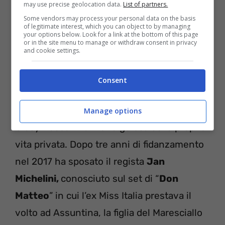
may use precise geolocation data.
List of partners.
Some vendors may process your personal data on the basis
of legitimate interest, which you can object to by managing
your options below. Look for a link at the bottom of this page
or in the site menu to manage or withdraw consent in privacy
and cookie settings.
Consent
Nonostante sia un personaggio pubblico,
Manage options
Giusy Buscemi è molto gelosa della propria
vita privata. Dopo tre anni di fidanzamento
nel 2017 ha sposato il regista
Jan
Michelini,
conosciuto sul set di “
Don
Matteo
” in cui l’ex Miss Italia prestava il
volto ad Assuntina, la figlia del Maresciallo