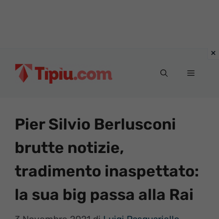
Vai
al
Menu
contenuto
Pier Silvio Berlusconi
brutte notizie,
tradimento inaspettato:
la sua big passa alla Rai