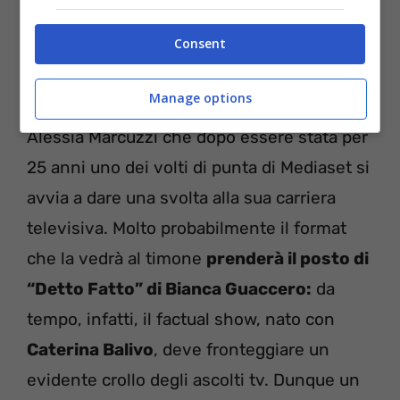
Consent
Non sono stati divulgati ulteriori dettagli di
Manage options
questa nuova avventura professionale di
Alessia Marcuzzi che dopo essere stata per
25 anni uno dei volti di punta di Mediaset si
avvia a dare una svolta alla sua carriera
televisiva. Molto probabilmente il format
che la vedrà al timone
prenderà il posto di
“Detto Fatto” di Bianca Guaccero:
da
tempo, infatti, il factual show, nato con
Caterina Balivo
, deve fronteggiare un
evidente crollo degli ascolti tv. Dunque un