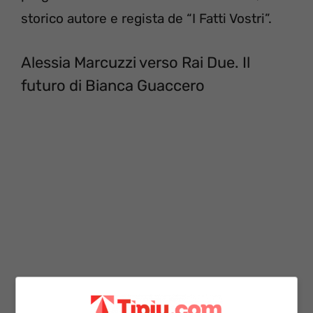
storico autore e regista de “I Fatti Vostri”.
Alessia Marcuzzi verso Rai Due. Il
futuro di Bianca Guaccero