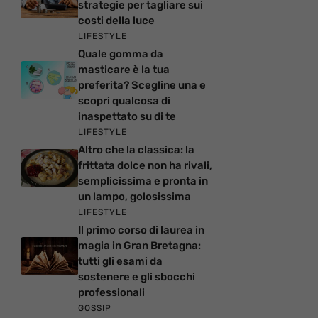
strategie per tagliare sui
costi della luce
LIFESTYLE
Quale gomma da
masticare è la tua
preferita? Scegline una e
scopri qualcosa di
inaspettato su di te
LIFESTYLE
Altro che la classica: la
frittata dolce non ha rivali,
semplicissima e pronta in
un lampo, golosissima
LIFESTYLE
Il primo corso di laurea in
magia in Gran Bretagna:
tutti gli esami da
sostenere e gli sbocchi
professionali
GOSSIP