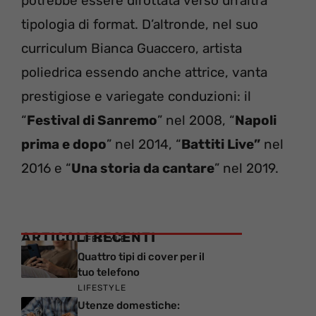
potrebbe essere dirottata verso un’altra
tipologia di format. D’altronde, nel suo
curriculum Bianca Guaccero, artista
poliedrica essendo anche attrice, vanta
prestigiose e variegate conduzioni: il
“
Festival di Sanremo
” nel 2008, “
Napoli
prima e dopo
” nel 2014, “
Battiti Live”
nel
2016 e “
Una storia da cantare
” nel 2019.
ARTICOLI RECENTI
LIFESTYLE
Quattro tipi di cover per il
tuo telefono
LIFESTYLE
Utenze domestiche: