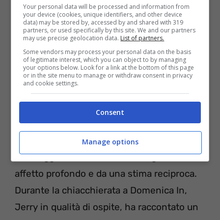
Your personal data will be processed and information from
your device (cookies, unique identifiers, and other device
visto come una sorta di
Don Giovanni
,
data) may be stored by, accessed by and shared with 319
partners, or used specifically by this site. We and our partners
costantemente ammaliato dal
fascino
may use precise geolocation data.
List of partners.
femminile
, peculiarità che senz’altro non gli
Some vendors may process your personal data on the basis
of legitimate interest, which you can object to by managing
ha reso la vita di coppia facile. Lui stesso
your options below. Look for a link at the bottom of this page
or in the site menu to manage or withdraw consent in privacy
ha ammesso di
aver tradito Mara Venier
and cookie settings.
mentre era suo marito.
Consent
Ecco perchè Mara Venier lo ha lasciato
Manage options
I due oggi
sono ottimi amici
, legati da un
affetto profondo e da una stima reciproca.
Durante la chiacchierata a Domenica In,
Jerry in qualità di ospite, ha raccontato un