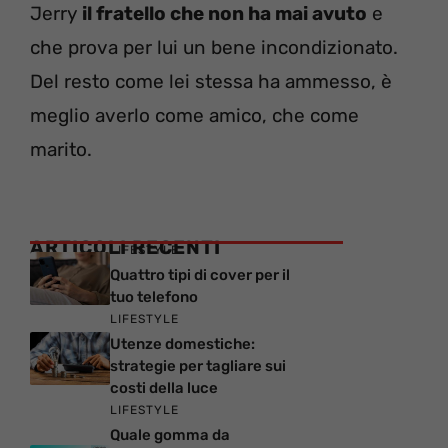
Jerry
il fratello che non ha mai avuto
e
che prova per lui un bene incondizionato.
Del resto come lei stessa ha ammesso, è
meglio averlo come amico, che come
marito.
ARTICOLI RECENTI
LIFESTYLE
Quattro tipi di cover per il
tuo telefono
LIFESTYLE
Utenze domestiche:
strategie per tagliare sui
costi della luce
LIFESTYLE
Quale gomma da