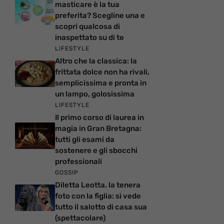
masticare è la tua
preferita? Scegline una e
scopri qualcosa di
inaspettato su di te
LIFESTYLE
Altro che la classica: la
frittata dolce non ha rivali,
semplicissima e pronta in
un lampo, golosissima
LIFESTYLE
Il primo corso di laurea in
magia in Gran Bretagna:
tutti gli esami da
sostenere e gli sbocchi
professionali
GOSSIP
Diletta Leotta, la tenera
foto con la figlia: si vede
tutto il salotto di casa sua
(spettacolare)