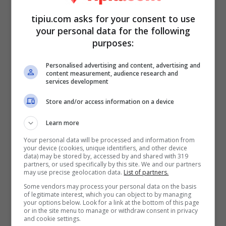
fatto in men che non si dica il giro del
tipiu.com asks for your consent to use
Web
. Ecco che cosa è successo…
your personal data for the following
purposes:
E’ infatti venuta a mancare una sua grande
Personalised advertising and content, advertising and
content measurement, audience research and
amica e collega, immensa attrice e
services development
doppiatrice, che ha prestato la voce a
Store and/or access information on a device
grandissime star. Con l’
Angiolini
ha
Learn more
condiviso diverse esperienze lavorative
Your personal data will be processed and information from
che lei porta ancora saldamente nel cuore.
your device (cookies, unique identifiers, and other device
data) may be stored by, accessed by and shared with 319
partners, or used specifically by this site. We and our partners
may use precise geolocation data.
List of partners.
Some vendors may process your personal data on the basis
of legitimate interest, which you can object to by managing
your options below. Look for a link at the bottom of this page
or in the site menu to manage or withdraw consent in privacy
and cookie settings.