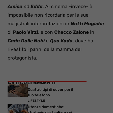
Amico
e
d
Edda
. Al cinema -invece- è
impossibile non ricordarla per le sue
magistrali interpretazioni in
Notti Magiche
di
Paolo Virzì
, e con
Checco Zalone
in
Cado Dalle Nubi
e
Quo Vado
, dove ha
rivestito i panni della mamma del
protagonista.
ARTICOLI RECENTI
LIFESTYLE
Quattro tipi di cover per il
tuo telefono
LIFESTYLE
Utenze domestiche:
strategie per tagliare sui