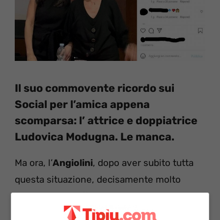
Il suo commovente ricordo sui
Social per l’amica appena
scomparsa: l’ attrice e doppiatrice
Ludovica Modugna. Le manca.
Ma ora, l’
Angiolini
, dopo aver subito tutta
questa situazione, decisamente molto
pesante, sta soffrendo ora per ben altro.
Per
un lutto
improvviso, la cui notizia ha