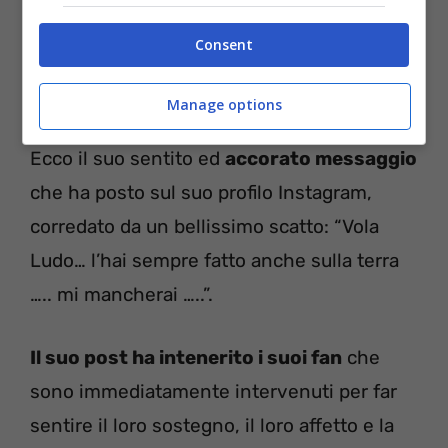
Consent
Manage options
Ecco il suo sentito ed
accorato messaggio
che ha posto sul suo profilo Instagram,
corredato da un bellissimo scatto: “Vola
Ludo… l’hai sempre fatto anche sulla terra
….. mi mancherai …..”.
Il suo post ha intenerito i suoi fan
che
sono immediatamente intervenuti per far
sentire il loro sostegno, il loro affetto e la