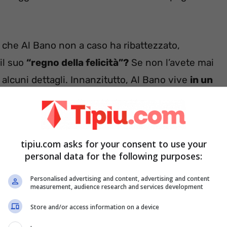
a che Al Bano non a caso ha ribattezzato,
 il suo
“regno della felicità”?
Se non l’avete mai
alcuni dettagli. Innanzitutto, Al Bano vive
in un
rutteti e di diverse colture stagionali
.
lbano? E’ una villa
tipiu.com asks for your consent to use your
 di fan e curiosi
personal data for the following purposes:
Personalised advertising and content, advertising and content
measurement, audience research and services development
Store and/or access information on a device