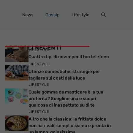
News
Gossip
Lifestyle
ARTICOLI RECENTI
LIFESTYLE
Quattro tipi di cover per il tuo telefono
LIFESTYLE
Utenze domestiche: strategie per
tagliare sui costi della luce
LIFESTYLE
Quale gomma da masticare è la tua
preferita? Scegline una e scopri
qualcosa di inaspettato su di te
LIFESTYLE
Altro che la classica: la frittata dolce
non ha rivali, semplicissima e pronta in
un lampo, golosissima