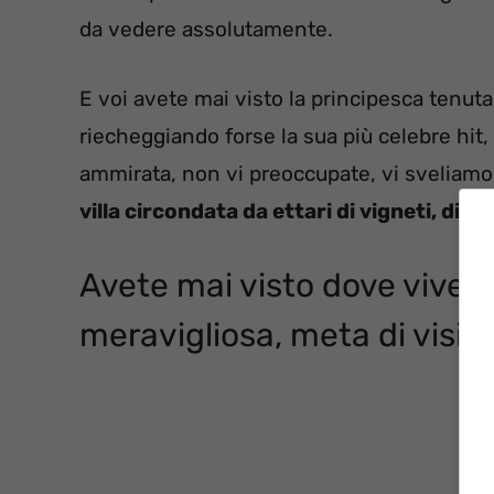
da vedere assolutamente.
E voi avete mai visto la principesca tenut
riecheggiando forse la sua più celebre hit,
ammirata, non vi preoccupate, vi sveliamo 
villa circondata da ettari di vigneti, di f
Avete mai visto dove vive A
meravigliosa, meta di visite