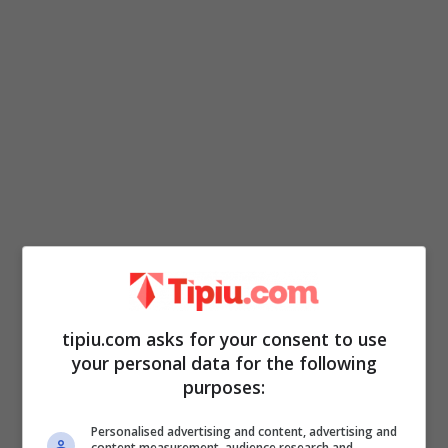
A esprimere il loro immenso dolore
tantissime persone, dai semplici sudditi agli
tipiu.com asks for your consent to use
utenti della Rete, alle grandi personalità
your personal data for the following
purposes:
come
Boris Johnson
e il
Principe William
e la sua consorte
Kate Middleton
, che
Personalised advertising and content, advertising and
content measurement, audience research and