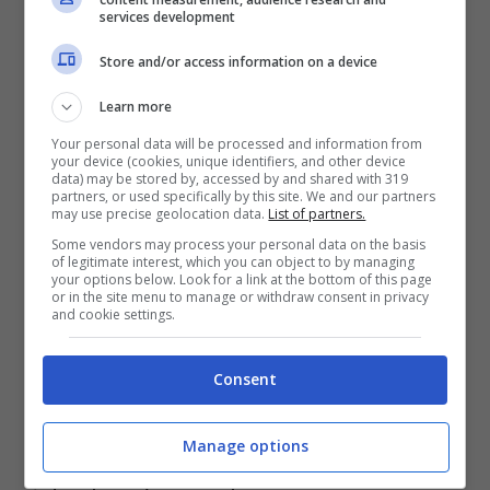
ovviamente sono rimasti sotto choc
services development
quando hanno ricevuto la notizia, tant’è
Store and/or access information on a device
che sul loro seguitissimo profilo ufficiale
Learn more
Social su Twitter hanno testualmente
Your personal data will be processed and information from
your device (cookies, unique identifiers, and other device
scritto: “
Siamo scioccati e tristi
per la
data) may be stored by, accessed by and shared with 319
partners, or used specifically by this site. We and our partners
morte di
Sir David Ames
, che ha dedicato
may use precise geolocation data.
List of partners.
40 anni della sua vita nel servire la sua
Some vendors may process your personal data on the basis
of legitimate interest, which you can object to by managing
comunità.
I
nostri pensieri e le nostre
your options below. Look for a link at the bottom of this page
or in the site menu to manage or withdraw consent in privacy
preghiere sono con la sua famiglia
, con i
and cookie settings.
suoi amici e con i suoi colleghi”.
Consent
Chiaramente il loro messaggio, semplice
Manage options
ma davvero molto incisivo, ha fatto