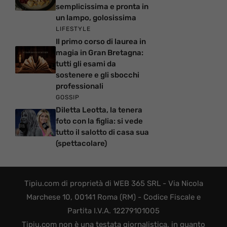
semplicissima e pronta in
un lampo, golosissima
LIFESTYLE
Il primo corso di laurea in
magia in Gran Bretagna:
tutti gli esami da
sostenere e gli sbocchi
professionali
GOSSIP
Diletta Leotta, la tenera
foto con la figlia: si vede
tutto il salotto di casa sua
(spettacolare)
Tipiu.com di proprietà di WEB 365 SRL - Via Nicola
Marchese 10, 00141 Roma (RM) - Codice Fiscale e
Partita I.V.A. 12279101005
Tipiu.com non è una testata giornalistica, in quanto