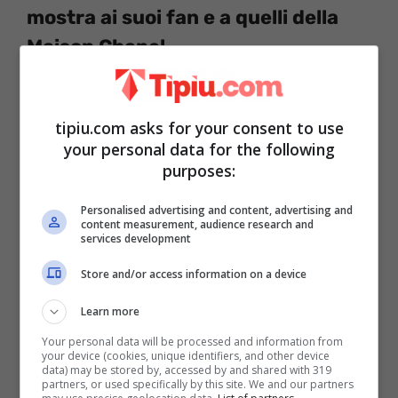
mostra ai suoi fan e a quelli della
Maison Chanel
Le loro fotografie che le ritraggono con
il
loro nuovo taglio
, particolarmente
tipiu.com asks for your consent to use
your personal data for the following
numerose, hanno fatto, in men che non si
purposes:
dica, il giro del Web. E sono state
Personalised advertising and content, advertising and
positivamente criticate dagli addetti ai
content measurement, audience research and
services development
lavori che hanno pertanto ritenuto
vincente questo cambio di rotta
per
Store and/or access information on a device
quanto riguarda le loro chiome.
Learn more
Your personal data will be processed and information from
your device (cookies, unique identifiers, and other device
Charlotte
poi, vera icona di Moda, si è
data) may be stored by, accessed by and shared with 319
partners, or used specifically by this site. We and our partners
mostrata così alla quarta puntata dei