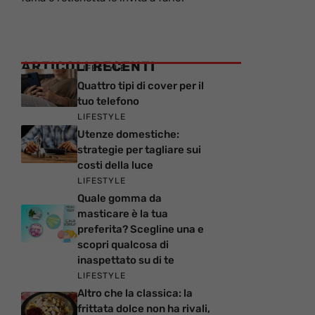
ARTICOLI RECENTI
LIFESTYLE
Quattro tipi di cover per il
tuo telefono
LIFESTYLE
Utenze domestiche:
strategie per tagliare sui
costi della luce
LIFESTYLE
Quale gomma da
masticare è la tua
preferita? Scegline una e
scopri qualcosa di
inaspettato su di te
LIFESTYLE
Altro che la classica: la
frittata dolce non ha rivali,