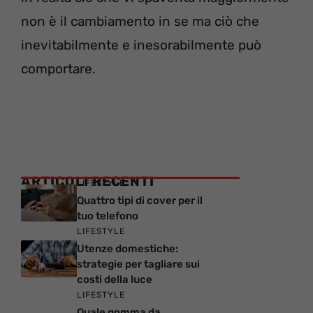
non è il cambiamento in se ma ciò che
inevitabilmente e inesorabilmente può
comportare.
ARTICOLI RECENTI
LIFESTYLE
Quattro tipi di cover per il
tuo telefono
LIFESTYLE
Utenze domestiche:
strategie per tagliare sui
costi della luce
LIFESTYLE
Quale gomma da