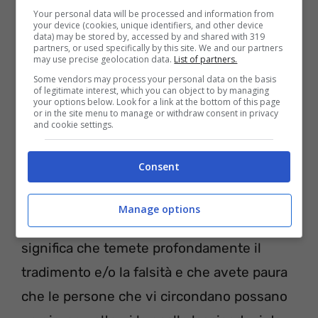
stati feriti in profondità e che ora non
Your personal data will be processed and information from
your device (cookies, unique identifiers, and other device
volete più concedere il vostro cuore e la
data) may be stored by, accessed by and shared with 319
partners, or used specifically by this site. We and our partners
vostra anima a nessuno, e ciò vi porta,
may use precise geolocation data.
List of partners.
Some vendors may process your personal data on the basis
come è facile intuire, ad avere grandi
of legitimate interest, which you can object to by managing
your options below. Look for a link at the bottom of this page
difficoltà a mantenere una relazione sana.
or in the site menu to manage or withdraw consent in privacy
and cookie settings.
Dulcis in fundo, si fa per dire, avete anche il
terrore più autentico di non incontrare mai
Consent
e poi ma la famosa anima gemella.
Manage options
Se avete optato per
la macchia numero 3
significa che temete profondamente il
tradimento e/o la falsità e che avete paura
che le persone che vi circondano possano