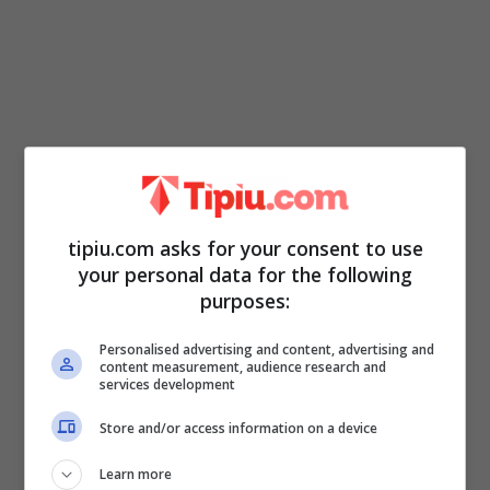
tipiu.com asks for your consent to use
your personal data for the following
Se -invece- avete scelto d’istinto
la
purposes:
macchia numero 2
, significa che avete
Personalised advertising and content, advertising and
molta paura dell’amore e che per colpa di
content measurement, audience research and
services development
ciò, non riuscite a lasciarvi andare. Inoltre
Store and/or access information on a device
siete molto diffidenti e vi nascondete dietro
a un muro. Può essere che in passato siete
Learn more