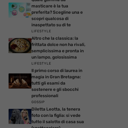
masticare è la tua
preferita? Scegline una e
scopri qualcosa di
inaspettato su di te
LIFESTYLE
Altro che la classica: la
frittata dolce non ha rivali,
semplicissima e pronta in
un lampo, golosissima
LIFESTYLE
Il primo corso di laurea in
magia in Gran Bretagna:
tutti gli esami da
sostenere e gli sbocchi
professionali
GOSSIP
Diletta Leotta, la tenera
foto con la figlia: si vede
tutto il salotto di casa sua